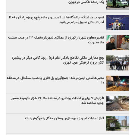
یک راننده تاکسی در تهران
تصویب پارکینگ- پناهگاه‌ها در کمیسیون ماده پنج/ پروژه پادگان ۰۶ تا
آخر تابستان تحویل مردم می‌شود
تقدیر معاون شهردار تهران از عملکرد شهردار منطقه ۱۳ در مدت هشت
ماه مدیریت
رفع معارض ملکی تقاطع یادگار امام (ره) _زرند گامی دیگر در پیشبرد
کلان پروژه‌ ترافیکی غرب تهران
معبر هاشمی ایمن‌تر شد؛ جمع‌آوری پل فلزی و نصب سنگدال در منطقه
۱۰
افزایش ۹ برابری احداث پیاده‌رو در منطقه ۱۰؛ ۷۴ هزار مترمربع مسیر
جدید ساخته شد
آغاز عملیات تجهیز و بهسازی بوستان جنگلی«خرگوش‌دره»