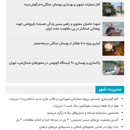
آغاز عملیات تجهیز و بهسازی بوستان جنگلی«خرگوش‌دره»
شهدا حامیان معنوی و راهبر مسیر زندگی هستند/ فروپاشی ابهت
پوشالی استکبار در پی مقاومت ملت ایران
آبیاری ویژه ۶۰۰ هکتار از بوستان جنگلی سرخه‌حصار
پاکسازی و بهسازی ۹۰ ایستگاه اتوبوس در محورهای شمال‌غرب تهران
مدیریت شهر
آغاز گودبرداری نخستین پروژه مشارکتی شهرداری در قالب طرح جدید «خانه‌ریز» + جزییات
هوا در ۵ نقطه پایتخت هم‌اکنون پاک است + جزییات
هشتمین جشنواره «رسانه و حمل‌ونقل پاک» برگزار می‌شود
آخرین وضعیت پل‌های مسیر تندرستی؛ ۳ پل در مرحله اجرا و اتمام مطالعات ۲ پل
تردد روان در تمامی محورهای شمالی و مسیرهای مرزهای اربعین