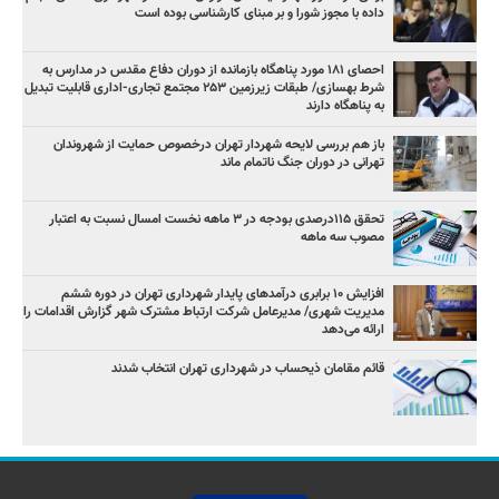
داده با مجوز شورا و بر مبنای کارشناسی بوده است
احصای ۱۸۱ مورد پناهگاه بازمانده از دوران دفاع مقدس در مدارس به
شرط بهسازی/ طبقات زیرزمین ۲۵۳ مجتمع تجاری-اداری قابلیت تبدیل
به پناهگاه دارند
باز هم بررسی لایحه شهردار تهران درخصوص حمایت از شهروندان
تهرانی در دوران جنگ ناتمام ماند
تحقق ۱۱۵درصدی بودجه در ۳ ماهه نخست امسال نسبت به اعتبار
مصوب سه ماهه
افزایش ۱۰ برابری درآمدهای پایدار شهرداری تهران در دوره ششم
مدیریت شهری/ مدیرعامل شرکت ارتباط مشترک شهر گزارش اقدامات را
ارائه می‌دهد
قائم مقامان ذیحساب در شهرداری تهران انتخاب شدند