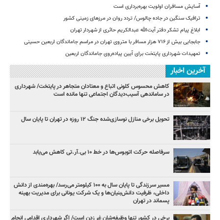
آسایش مسافران اولویت بهره‌برداری است
ترافیک سنگین در جاده چالوس/ تردد روان در مرزهای زمینی کشور
ابلاغ پیام تشکر دفتر آیت‌الله عبدالکریم حائری از شهردار تهران
جابجایی بیش از ۷۱۶ هزار مسافر با متروی تهران در مراسم جاماندگان اربعین حسینی
تمهیدات شهرداری پایتخت برای آیین پیاده‌روی جاماندگان اربعین
آخرین اخبار
کاهش محسوس کلونی اتباع و معتادان متجاهر در پایتخت/ شهرداری
در ساماندهی آسیب‌دیدگان اجتماعی تنها مانده است
تحویل برخی منازل نوسازی‌شده جنگ ۱۲ روزه در تهران تا پایان سال
سرفاصله حرکت اتوبوس‌ها در خط ۱۰ بی‌.آر.تی کاهش می‌یابد
مسیر سرزندگی تا پایان سال به ۱۰۰ کیلومتر می‌رسد/ بهره‌مندی از دانش
داخلی، ظرفیت دانش‌بنیان‌ها و یک شرکت یونانی برای مدیریت بهینه
پسماند در تهران
برخی در کشور تنها وظیفه‌شان غر زدن است/ اگر شهرداری اقدامی انجام