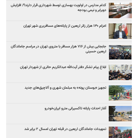
کدام مدارس در اولویت بهسازی توسط شهرداری قرار دارند؟/ افزایش
دوبرابر و نیمی بودجه
اعزام ۱۳۰ هزار زائر اربعین از پایانه‌های مسافربری شهر تهران
جابجایی بیش از ۷۱۶ هزار مسافر با متروی تهران در مراسم جاماندگان
اربعین حسینی
ابلاغ پیام تشکر دفتر آیت‌الله عبدالکریم حائری از شهردار تهران
تجهیز «بوستان پونه» به مبلمان شهری و آلاچیق‌های جدید
آغاز احداث پایانه تاکسیرانی مترو ایران‌خودرو
تمهیدات جاماندگان اربعین در قبله تهران امسال ۲ برابر شد