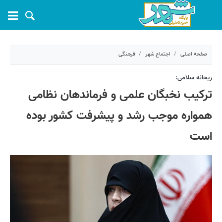
صفحه اصلی
اجتماع شهر
فرهنگی
۲۶ آذر ۱۴۰۴ - ۲۱:۳۸
ریحانه سلامی:
ترکیب نخبگان علمی و فرماندهان نظامی
کد مطلب:
75972
همواره موجب رشد و پیشرفت کشور بوده
است