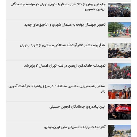
جابجایی بیش از ۷۱۶ هزار مسافر با متروی تهران در مراسم جاماندگان
اربعین حسینی
تجهیز «بوستان پونه» به مبلمان شهری و آلاچیق‌های جدید
ابلاغ پیام تشکر دفتر آیت‌الله عبدالکریم حائری از شهردار تهران
تمهیدات جاماندگان اربعین در قبله تهران امسال ۲ برابر شد
استقرار شبانه‌روزی خادمین منطقه ۲ در مرز زرباطیه تا بازگشت آخرین
زائر
آیین پیاده‌روی جاماندگان اربعین حسینی
آغاز احداث پایانه تاکسیرانی مترو ایران‌خودرو