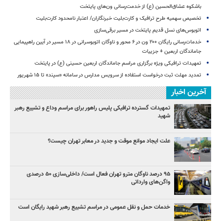
باشکوه عشاق‌الحسین (ع) از خدمت‌رسانی ون‌های پایتخت
تخصیص سهمیه طرح ترافیک و کارت‌بلیت خبرنگاران/ اعتبار نامحدود کارت‌بلیت
اتوبوس‌های نسل قدیم پایتخت در مسیر برقی‌سازی
خدمات‌رسانی رایگان ۲۰۰ ون در ۶ محور و ناوگان اتوبوسرانی در ۱۸ مسیر در آیین راهپیمایی
جاماندگان اربعین + جزییات
تمهیدات ترافیکی ویژه برگزاری مراسم جاماندگان اربعین حسینی (ع) در پایتخت
تمدید مهلت ثبت درخواست استفاده از سرویس مدارس در سامانه «سپند» تا ۱۵ شهریور
آخرین اخبار
تمهیدات گسترده ترافیکی پلیس راهور برای مراسم وداع و تشییع رهبر
شهید
علت ایجاد موانع موقت و جدید در معابر تهران چیست؟
۹۵ درصد ناوگان مترو تهران فعال است/ داخلی‌سازی ۵۰ درصدی
واگن‌های وارداتی
خدمات حمل و نقل عمومی در مراسم تشییع رهبر شهید رایگان است