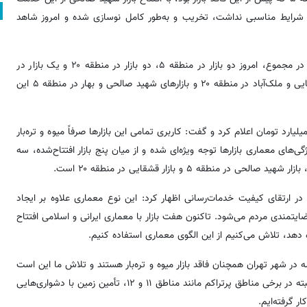
ه‌ای شرایط مناسبی نداشت، تخریب و به‌طور کامل نوسازی شده و امروز شاهد
بختیاری‌زاده با اشاره به پراکندگی جغرافیایی بازارهای افتتاح‌شده گفت: در مجموع، امروز دو بازار در منطقه ۵، دو بازار در منطقه ۲۰ و یک بازار در
منطقه ۱۴ افتتاح شده است. بازارهای شهید شجاعی در منطقه ۱۴، قشقایی و ملک‌آباد در منطقه ۲۰ و بازارهای شهید صالحی و بهار در منطقه ۵ این
 میزان سرمایه‌گذاری انجام‌شده برای احداث این پنج بازار را حدود ۱۰۰ میلیارد تومان اعلام کرد و گفت: کاربری تمامی این بازارها صرفاً میوه و تره‌بار
‌های معماری بازارها توجه ویژه‌ای شده و از میان پنج بازار افتتاح‌شده، سه
منطقه ۵ و بازار قشقایی در منطقه ۲۰ است.
 ارتقای کیفیت خدمات‌رسانی اظهار کرد: این نوع معماری علاوه بر ایجاد
مندی مردم می‌شود. تاکنون هفت بازار با معماری ایرانی و اسلامی افتتاح
ه دهد، تلاش می‌کنیم از این الگوی معماری استفاده کنیم.
زاده با اشاره به برنامه‌های توسعه‌ای سازمان گفت: حدود ۹۰ محله در شهر تهران همچنان فاقد بازار میوه و تره‌بار هستند و تلاش ما این است
که با تأمین زمین مناسب، بازارها را در این محلات نیز گسترش دهیم. البته در برخی مناطق پرتراکم مانند مناطق ۱۱ و ۱۲، تأمین زمین با دشواری‌هایی
 گرفته‌ایم.