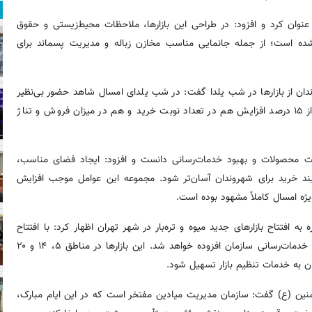
عنوان کرد و افزود: در طراحی این بازارها، ملاحظات محیط‌زیستی و حقوق
ه شده است؛ از جمله جانمایی مناسب مخازن زباله و مدیریت پسماند برای
دان از بازارها در شب یلدا گفت: در شب یلدای امسال شاهد حضور بی‌نظیر
مردم در بازارهای میوه و تره‌بار بودیم و نسبت به سال گذشته، بیش از ۱۵ درصد افزایش هم در تعداد نوبت خرید و هم در میزان فروش و تناژ
کیفیت محصولات و بهبود خدمات‌رسانی دانست و افزود: ایجاد فضای مناسب،
آیند خرید برای شهروندان آسان‌تر شود. مجموعه این عوامل موجب افزایش
یژه امسال کاملاً مشهود بوده است.
ه افتتاح بازارهای جدید میوه و تره‌بار در شهر تهران اظهار کرد: با افتتاح
بازارهایی که امروز انجام می‌شود حدود ۵ هزار مترمربع به سطح عرصه خدمات‌رسانی سازمان افزوده خواهد شد. این بازارها در مناطق ۵، ۱۴ و ۲۰
ان به خدمات تنظیم بازار تسهیل شود.
المؤمنین (ع) گفت: سازمان مدیریت میادین مفتخر است که در این ایام مبارک،