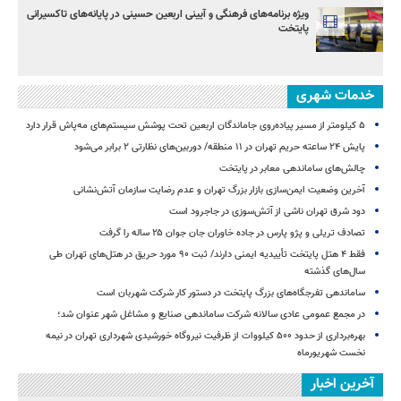
ویژه برنامه‌های فرهنگی و آیینی اربعین حسینی در پایانه‌های تاکسیرانی
پایتخت
خدمات شهری
۵ کیلومتر از مسیر پیاده‌روی جاماندگان اربعین تحت پوشش سیستم‌های مه‌پاش قرار دارد
پایش ۲۴ ساعته حریم تهران در ۱۱ منطقه/ دوربین‌های نظارتی ۲ برابر می‌شود
چالش‌های ساماندهی معابر در پایتخت
آخرین وضعیت ایمن‌سازی بازار بزرگ تهران و عدم رضایت سازمان آتش‌نشانی
دود شرق تهران ناشی از آتش‌سوزی در جاجرود است
تصادف تریلی و پژو پارس در جاده خاوران جان جوان ۲۵ ساله را گرفت
فقط ۴ هتل پایتخت تأییدیه ایمنی دارند/ ثبت ۹۰ مورد حریق در هتل‌های تهران طی
سال‌های گذشته
ساماندهی تفرجگاه‌های بزرگ پایتخت در دستور کار شرکت شهربان است
در مجمع عمومی عادی سالانه شرکت ساماندهی صنایع و مشاغل شهر عنوان شد؛
بهره‌برداری از حدود ۵۰۰ کیلووات از ظرفیت نیروگاه خورشیدی شهرداری تهران در نیمه
نخست شهریورماه
آخرین اخبار