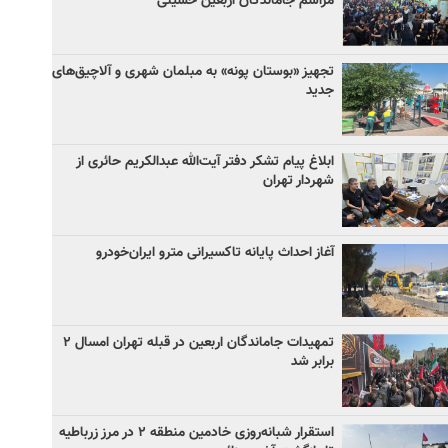
مراسم جاماندگان اربعین حسینی
تجهیز «بوستان پونه» به مبلمان شهری و آلاچیق‌های
جدید
ابلاغ پیام تشکر دفتر آیت‌الله عبدالکریم حائری از
شهردار تهران
آغاز احداث پایانه تاکسیرانی مترو ایران‌خودرو
تمهیدات جاماندگان اربعین در قبله تهران امسال ۲
برابر شد
استقرار شبانه‌روزی خادمین منطقه ۲ در مرز زرباطیه