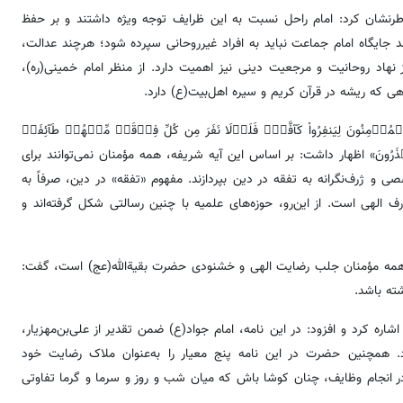
اطرنشان کرد: امام راحل نسبت به این ظرایف توجه ویژه داشتند و بر حفظ
د جایگاه امام جماعت نباید به افراد غیرروحانی سپرده شود؛ هرچند عدالت،
اد روحانیت و مرجعیت دینی نیز اهمیت دارد. از منظر امام خمینی(ره)،
ی که ریشه در قرآن کریم و سیره اهل‌بیت(ع) دارد.
نَ لِیَنفِرُواْ کَآفَّةࣰۚ فَلَوۡلَا نَفَرَ مِن کُلِّ فِرۡقَةࣲ مِّنۡهُمۡ طَآئِفَةࣱ
ۡ لَعَلَّهُمۡ یَحۡذَرُونَ» اظهار داشت: بر اساس این آیه شریفه، همه مؤمنان نمی‌توانند برای
و ژرف‌نگرانه به تفقه در دین بپردازند. مفهوم «تفقه» در دین، صرفاً به
لهی است. از این‌رو، حوزه‌های علمیه با چنین رسالتی شکل گرفته‌اند و
زوی همه مؤمنان جلب رضایت الهی و خشنودی حضرت بقیةالله(عج) است، گفت:
ته باشد.
اره کرد و افزود: در این نامه، امام جواد(ع) ضمن تقدیر از علی‌بن‌مهزیار،
رد. همچنین حضرت در این نامه پنج معیار را به‌عنوان ملاک رضایت خود
ار در انجام وظایف، چنان کوشا باش که میان شب و روز و سرما و گرما تفاوتی