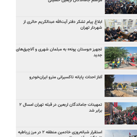
مراسم جاماندگان اربعین حسینی
ابلاغ پیام تشکر دفتر آیت‌الله عبدالکریم حائری از
شهردار تهران
تجهیز «بوستان پونه» به مبلمان شهری و آلاچیق‌های
جدید
آغاز احداث پایانه تاکسیرانی مترو ایران‌خودرو
تمهیدات جاماندگان اربعین در قبله تهران امسال ۲
برابر شد
استقرار شبانه‌روزی خادمین منطقه ۲ در مرز زرباطیه