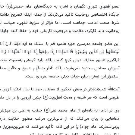
عضو فقهای شورای نگهبان با اشاره به دیدگاه‌های امام خمینی(ره) خ
جایگاه اختصاصی روحانیت تأکید می‌کردند. از جمله اینکه تصریح داشتن
شرط صحت امامت جماعت است، اما فراتر از شرایط فقهی، صیانت از نه
روحانیت باید کارکرد، عظمت و مرجعیت تاریخی خود را حفظ کند؛ جایگاه
این عضو جامعه مدرسین حوزه علمیه قم با استناد به آیه «وَمَا کَانَ ٱلۡمُؤۡمِنُو
لِّیَتَفَقَّهُواْ فِی ٱلدِّینِ وَلِیُنذِرُواْ قَوۡمَهُمۡ إِذَا رَجَعُوٓاْ إِلَیۡهِم
فراگیری عمیق معارف دینی کوچ کنند، بلکه باید گروهی به‌صورت تخصصی 
آموزش سطحی محدود نمی‌شود، بلکه ناظر به فهم عمیق و دقیق معارف ا
استمرار این نقش، برای حیات دینی جامعه ضروری است.
آیت‌الله شب‌زنده‌دار در بخش دیگری از سخنان خود با بیان اینکه آر
طبیعی است که هر شیعه و محبّ اهل‌بیت(ع) چنین آرزویی را در دل داش
وی در ادامه به نامه‌ای از امام محمد تقی(ع) خطاب به علی بن مهزیار اش
دعاهایی را بیان می‌کنند که از عالی‌ترین مراتب معنوی حکایت دا
برمی‌شمارند. امام جواد(ع) در این نامه تأکید می‌کنند که علی‌بن‌مهزی
قائل نباشی و با اخلاص کامل به تکلیف خود عمل کن.