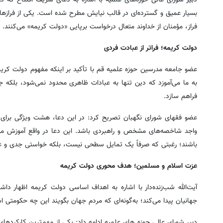
بسیار عمیق و گسترده‌ای در قالب نیایش مطرح شده است. یکی از فرازهای
فراز، مؤمنان از خداوند متعال درخواست برپایی «دولت کریمه» می‌کنند.
دولت کریمه؛ فراتر از عبادت فردی
عضو جامعه مدرسین حوزه علمیه قم با تأکید بر اینکه مفهوم دولت کریم
به ما می‌آموزد که دین تنها به عبادات ظاهری محدود نمی‌شود، بلکه جا
فراهم سازد.
عضو فقهای شورای نگهبان تصریح کرد: در این دعا، هشت ویژگی برای
واجد شاخصه‌های مشخص و راهبردی باشد. این دعا در واقع آموزش می
باشند؛ رغبتی که صرفاً یک تمایل سطحی نیست، بلکه خواستی جدی و عم
عزت اسلام و مسلمین؛ هدف محوری دولت کریمه
آیت‌الله شب‌زنده‌دار با اشاره به اهداف اساسی دولت کریمه اظهار دا
جهانیان پیدا می‌کند؛ به‌گونه‌ای که مردم جهان بگویند این چه حکومتی
دبیر شورای عالی حوزه های علمیه ادامه داد: یکی از مهم‌ترین کارکردها