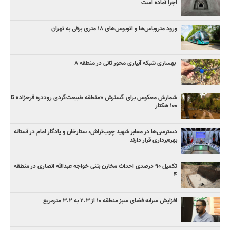
اجرا آماده است
ورود متروباس‌ها و اتوبوس‌های ۱۸ متری برقی به تهران
بهسازی شبکه آبیاری محور ثانی در منطقه ۸
شمارش معکوس برای گسترش «منطقه طبیعت‌گردی روددره فرحزاد» تا
۱۰۰ هکتار
دسترسی‌ها در معابر شهید چوب‌تراش، ستارخان و یادگار امام در آستانه
بهره‌برداری قرار دارند
تکمیل ۹۰ درصدی احداث مخازن بتنی خواجه عبدالله انصاری در منطقه
۴
افزایش سرانه فضای سبز منطقه ۱۰ از ۲.۳ به ۳.۲ مترمربع