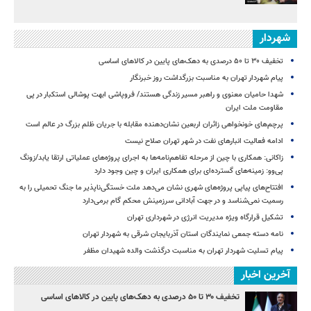
شهردار
تخفیف ۳۰ تا ۵۰ درصدی به دهک‌های پایین در کالاهای اساسی
پیام شهردار تهران به مناسبت بزرگداشت روز خبرنگار
شهدا حامیان معنوی و راهبر مسیر زندگی هستند/ فروپاشی ابهت پوشالی استکبار در پی
مقاومت ملت ایران
پرچم‌های خونخواهی زائران اربعین نشان‌دهنده مقابله با جریان ظلم بزرگ در عالم است
ادامه فعالیت انبارهای نفت در شهر تهران صلاح نیست
زاکانی: همکاری با چین از مرحله تفاهم‌نامه‌ها به اجرای پروژه‌های عملیاتی ارتقا یابد/زونگ
پی‌وو: زمینه‌های گسترده‌ای برای همکاری ایران و چین وجود دارد
افتتاح‌های پیاپی پروژه‌های شهری نشان می‌دهد ملت خستگی‌ناپذیر ما جنگ تحمیلی را به
رسمیت نمی‌شناسد و در جهت آبادانی سرزمینش محکم گام برمی‌دارد
تشکیل قرارگاه ویژه مدیریت انرژی در شهرداری تهران
نامه دسته جمعی نمایندگان استان آذربایجان شرقی به شهردار تهران
پیام تسلیت شهردار تهران به مناسبت درگذشت والده شهیدان مظفر
آخرین اخبار
تخفیف ۳۰ تا ۵۰ درصدی به دهک‌های پایین در کالاهای اساسی