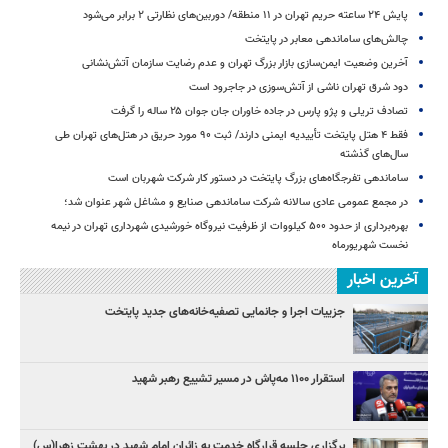
پایش ۲۴ ساعته حریم تهران در ۱۱ منطقه/ دوربین‌های نظارتی ۲ برابر می‌شود
چالش‌های ساماندهی معابر در پایتخت
آخرین وضعیت ایمن‌سازی بازار بزرگ تهران و عدم رضایت سازمان آتش‌نشانی
دود شرق تهران ناشی از آتش‌سوزی در جاجرود است
تصادف تریلی و پژو پارس در جاده خاوران جان جوان ۲۵ ساله را گرفت
فقط ۴ هتل پایتخت تأییدیه ایمنی دارند/ ثبت ۹۰ مورد حریق در هتل‌های تهران طی
سال‌های گذشته
ساماندهی تفرجگاه‌های بزرگ پایتخت در دستور کار شرکت شهربان است
در مجمع عمومی عادی سالانه شرکت ساماندهی صنایع و مشاغل شهر عنوان شد؛
بهره‌برداری از حدود ۵۰۰ کیلووات از ظرفیت نیروگاه خورشیدی شهرداری تهران در نیمه
نخست شهریورماه
آخرین اخبار
جزییات اجرا و جانمایی تصفیه‌خانه‌های جدید پایتخت
استقرار ۱۱۰۰ مه‌پاش در مسیر تشییع رهبر شهید
برگزاری جلسه قرارگاه خدمت به زائران امام شهید در بهشت زهرا(س)