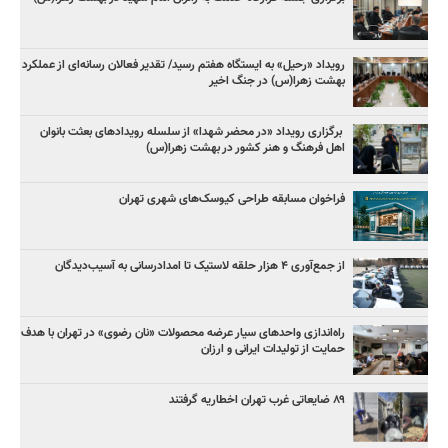
رویداد «رحیل» به ایستگاه هفتم رسید/ تقدیر فعالان رسانه‌ای از عملکرد
بهشت زهرا(س) در جنگ اخیر
برگزاری رویداد «در محضر شهدا» از سلسله رویدادهای بعثت بانوان
اهل فرهنگ و هنر کشور در بهشت زهرا(س)
فراخوان مسابقه طراحی کیوسک‌های شهری تهران
از جمع‌آوری ۴ هزار حلقه لاستیک تا امدادرسانی به آسیب‌دیدگان
راه‌اندازی واحدهای سیار عرضه محصولات «نان رضوی» در تهران با هدف
حمایت از تولیدات ایرانی و ارزان
۸۹ ضایعاتی غرب تهران اخطاریه گرفتند