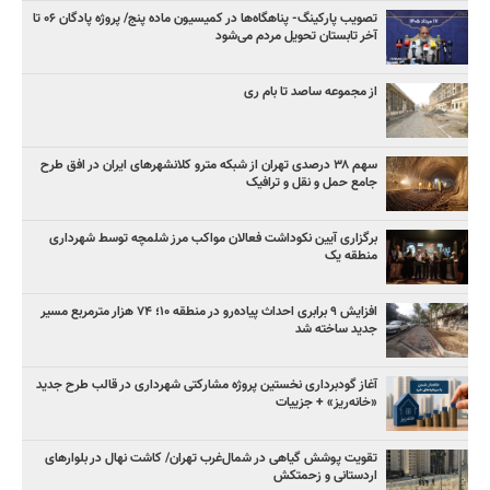
تصویب پارکینگ- پناهگاه‌ها در کمیسیون ماده پنج/ پروژه پادگان ۰۶ تا
آخر تابستان تحویل مردم می‌شود
از مجموعه ساصد تا بام ری
سهم ۳۸ درصدی تهران از شبکه مترو کلانشهرهای ایران در افق طرح
جامع حمل و نقل و ترافیک
برگزاری آیین نکوداشت فعالان مواکب مرز شلمچه توسط شهرداری
منطقه یک
افزایش ۹ برابری احداث پیاده‌رو در منطقه ۱۰؛ ۷۴ هزار مترمربع مسیر
جدید ساخته شد
آغاز گودبرداری نخستین پروژه مشارکتی شهرداری در قالب طرح جدید
«خانه‌ریز» + جزییات
تقویت پوشش گیاهی در شمال‌غرب تهران/ کاشت نهال در بلوارهای
اردستانی و زحمتکش