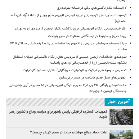
ترافیک
۲ ایستگاه شارژ تاکسی‌های برقی در آستانه بهره‌برداری
توضیحات مدیرعامل اتوبوسرانی درباره ترخیص اتوبوس‌های چینی از منطقه آزاد فرودگاه
امام (ره)
آغاز خدمت‌رسانی رایگان اتوبوسرانی برای بازگشت زائران اربعین از مرز مهران به تهران
پیوند تاریخ و مدرنیته در ایستگاهی متفاوت در مترو پایتخت
چرا از سیستم سرمایشی در برخی از اتوبوس‌ها استفاده نمی‌شود؟ رفع خرابی حداکثر تا ۷۲
ساعت
بهره‌مندی جاماندگان اربعین حسینی از سرویس‌ های رایگان تاکسیرانی تهران؛ استقبال
باشکوه عشاق‌الحسین (ع) از خدمت‌رسانی ون‌های پایتخت
تخصیص سهمیه طرح ترافیک و کارت‌بلیت خبرنگاران/ اعتبار نامحدود کارت‌بلیت
اتوبوس‌های نسل قدیم پایتخت در مسیر برقی‌سازی
خدمات‌رسانی رایگان ۲۰۰ ون در ۶ محور و ناوگان اتوبوسرانی در ۱۸ مسیر در آیین راهپیمایی
جاماندگان اربعین + جزییات
آخرین اخبار
تمهیدات گسترده ترافیکی پلیس راهور برای مراسم وداع و تشییع رهبر
شهید
علت ایجاد موانع موقت و جدید در معابر تهران چیست؟