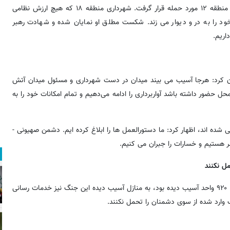
که تاکنون سه مرکز آسیب دیده اند. چند روز پیش ساختمان شهرداری منطقه ۱۲ مورد حمله قرار گرفت. شهرداری منطقه ۱۸ که هیچ ارزش نظامی
 خود را به در و دیوار می زند. شکست مطلق او نمایان شده و شهادت رهبر
اریم.
 هتل ها، خاطرنشان کرد: هرجا آسیب می بیند میدان در دست شهرداری و مسئول میدان آتش
 حضور داشته باشد آواربرداری را ادامه می‌دهیم و تمام امکانات خود را به
ریافت خدمات پیش بینی شده اند، اظهار کرد: ما دستورالعمل ها را ابلاغ کرده ایم. دشمن صهیونی -
هر هستیم و خسارات را جبران می کنیم.
ل نکنند
شهردار تهران با تأکید بر اینکه ما همچون جنگ ۱۲ روزه که هشت هزار و ۹۲۰ واحد آسیب دیده بود، به منازل آسیب دیده این جنگ نیز خدمات رسانی
 وارد شده از سوی دشمنان را تحمل نکنند.