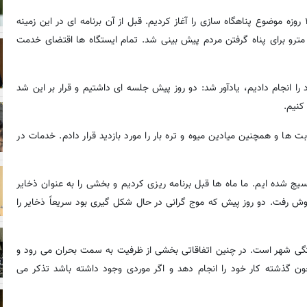
وی در خصوص وضعیت پناهگاه ها در تهران، گفت: ما پس از جنگ ۱۲ روزه موضوع پناهگاه سازی را آغاز کردیم. قبل از آن برنامه ای در این زمینه
ی مترو برای پناه گرفتن مردم پیش بینی شد. تمام ایستگاه ها اقتضای خدمت
د را انجام دادیم، یادآور شد: دو روز پیش جلسه ای داشتیم و قرار بر این شد
 کنیم.
نطقه بازدید کردم و محل اصابت ها و همچنین میادین میوه و تره بار را مورد بازدید قرار دادم. خدمات در
ج شده ایم. ما ماه ها قبل برنامه ریزی کردیم و بخشی را به عنوان ذخایر
سیب زمینی هر کیلوگرم ۵۰ هزار تومان به فروش رفت. دو روز پیش که موج گرانی در حال شکل گیری بود سریعاً ذخایر را
تگی شهر است. در چنین اتفاقاتی بخشی از ظرفیت به سمت بحران می رود و
ن گذشته کار خود را انجام دهد و اگر موردی وجود داشته باشد تذکر می