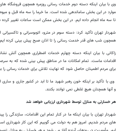
وی با بیان اینکه دسته دوم خدمات رسانی روزمره همچون فروشگاه های ش
موارد در این بخش ساماندهی شده است. ما خرما را سه ماه قبل و میوه ش
تا سه ماه انجام داده ایم. در این بخش ممکن است ساعات تغییر کرده باشد. از هشت صبح تا ۱۶ خدمات 
شهردار تهران تأکید کرد: دسته سوم در مترو، اتوبوسرانی و تاکسیرا
همچون شب های قدر خدمت رسانی را تا اذان صبح پیش بینی کرده ایم. بر
زاکانی با بیان اینکه دسته چهارم خدمات اضطراری همچون آتش نشانی
اقدامات ماست. تمام امکانات ما در مناطق پیش بینی شده که به سرعت
برای مردم اطمینان حاصل شود که نهایت تلاش برای خدمات رسانی را به
وی با تأکید بر اینکه خون رهبر شهید ما تا ابد در کشور جاری و سار
و آنها همچنان هیچ غلطی نمی توانند بکنند.
هر خسارتی به منازل توسط شهرداری ارزیابی خواهد شد
های مردم شدیم. امروز هم به دولت می گوییم که این کار شهرداری است و 
ایم. مأموریت در روزهای آینده آغاز می شود و هر خسارتی به منازل توس