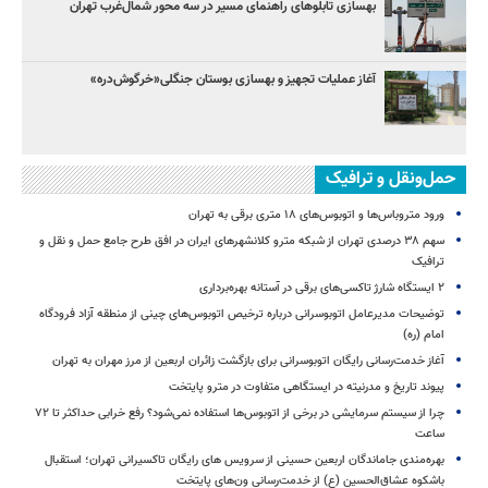
بهسازی تابلوهای راهنمای مسیر در سه محور شمال‌غرب تهران
آغاز عملیات تجهیز و بهسازی بوستان جنگلی«خرگوش‌دره»
حمل‌ونقل و ترافیک
ورود متروباس‌ها و اتوبوس‌های ۱۸ متری برقی به تهران
سهم ۳۸ درصدی تهران از شبکه مترو کلانشهرهای ایران در افق طرح جامع حمل و نقل و
ترافیک
۲ ایستگاه شارژ تاکسی‌های برقی در آستانه بهره‌برداری
توضیحات مدیرعامل اتوبوسرانی درباره ترخیص اتوبوس‌های چینی از منطقه آزاد فرودگاه
امام (ره)
آغاز خدمت‌رسانی رایگان اتوبوسرانی برای بازگشت زائران اربعین از مرز مهران به تهران
پیوند تاریخ و مدرنیته در ایستگاهی متفاوت در مترو پایتخت
چرا از سیستم سرمایشی در برخی از اتوبوس‌ها استفاده نمی‌شود؟ رفع خرابی حداکثر تا ۷۲
ساعت
بهره‌مندی جاماندگان اربعین حسینی از سرویس‌ های رایگان تاکسیرانی تهران؛ استقبال
باشکوه عشاق‌الحسین (ع) از خدمت‌رسانی ون‌های پایتخت