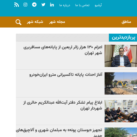
آرشيو
تماس با ما
درباره ما
مناطق
مجله شهر
شبکه شهر
پربازدیدترین
اعزام ۱۳۰ هزار زائر اربعین از پایانه‌های مسافربری
شهر تهران
آغاز احداث پایانه تاکسیرانی مترو ایران‌خودرو
ابلاغ پیام تشکر دفتر آیت‌الله عبدالکریم حائری از
شهردار تهران
تجهیز «بوستان پونه» به مبلمان شهری و آلاچیق‌های
جدید