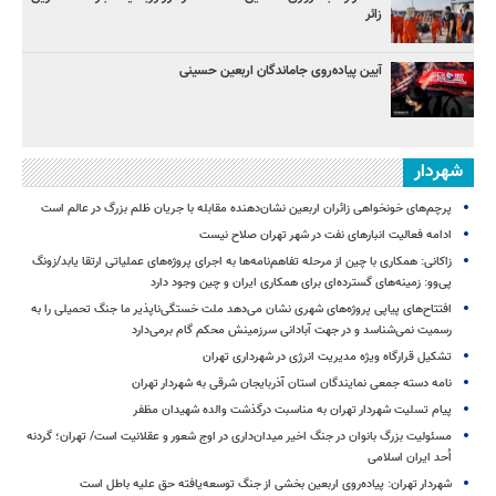
زائر
آیین پیاده‌روی جاماندگان اربعین حسینی
شهردار
پرچم‌های خونخواهی زائران اربعین نشان‌دهنده مقابله با جریان ظلم بزرگ در عالم است
ادامه فعالیت انبارهای نفت در شهر تهران صلاح نیست
زاکانی: همکاری با چین از مرحله تفاهم‌نامه‌ها به اجرای پروژه‌های عملیاتی ارتقا یابد/زونگ
پی‌وو: زمینه‌های گسترده‌ای برای همکاری ایران و چین وجود دارد
افتتاح‌های پیاپی پروژه‌های شهری نشان می‌دهد ملت خستگی‌ناپذیر ما جنگ تحمیلی را به
رسمیت نمی‌شناسد و در جهت آبادانی سرزمینش محکم گام برمی‌دارد
تشکیل قرارگاه ویژه مدیریت انرژی در شهرداری تهران
نامه دسته جمعی نمایندگان استان آذربایجان شرقی به شهردار تهران
پیام تسلیت شهردار تهران به مناسبت درگذشت والده شهیدان مظفر
مسئولیت بزرگ بانوان در جنگ اخیر میدان‌داری‌ در اوج شعور و عقلانیت است/ تهران؛ گردنه
اُحد ایران اسلامی
شهردار تهران: پیاده‌روی اربعین بخشی از جنگ توسعه‌یافته حق علیه باطل است