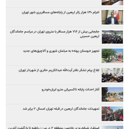
اعزام ۱۳۰ هزار زائر اربعین از پایانه‌های مسافربری شهر تهران
جابجایی بیش از ۷۱۶ هزار مسافر با متروی تهران در مراسم جاماندگان
اربعین حسینی
تجهیز «بوستان پونه» به مبلمان شهری و آلاچیق‌های جدید
ابلاغ پیام تشکر دفتر آیت‌الله عبدالکریم حائری از شهردار تهران
آغاز احداث پایانه تاکسیرانی مترو ایران‌خودرو
تمهیدات جاماندگان اربعین در قبله تهران امسال ۲ برابر شد
استقرار شبانه‌روزی خادمین منطقه ۲ در مرز زرباطیه تا بازگشت آخرین