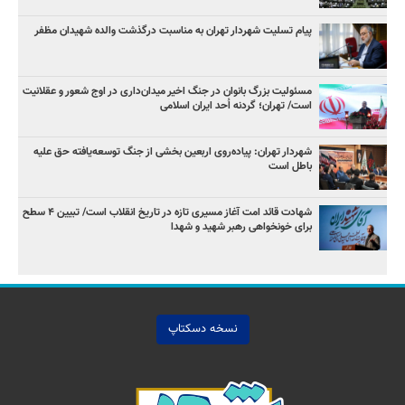
پیام تسلیت شهردار تهران به مناسبت درگذشت والده شهیدان مظفر
مسئولیت بزرگ بانوان در جنگ اخیر میدان‌داری‌ در اوج شعور و عقلانیت
است/ تهران؛ گردنه اُحد ایران اسلامی
شهردار تهران: پیاده‌روی اربعین بخشی از جنگ توسعه‌یافته حق علیه
باطل است
شهادت قائد امت آغاز مسیری تازه در تاریخ انقلاب است/ تبیین ۴ سطح
برای خونخواهی رهبر شهید و شهدا
نسخه دسکتاپ