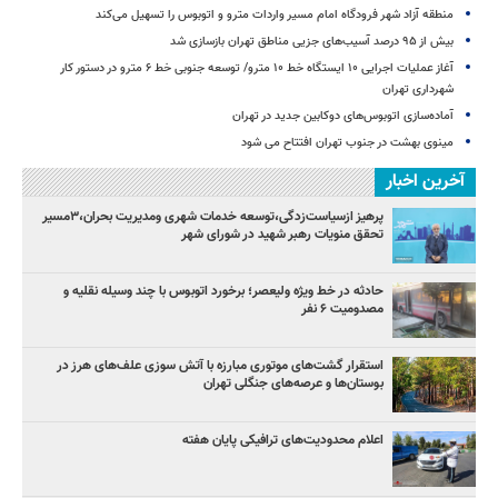
منطقه آزاد شهر فرودگاه امام مسیر واردات مترو و اتوبوس را تسهیل می‌کند
بیش از ۹۵ درصد آسیب‌های جزیی مناطق تهران بازسازی شد
آغاز عملیات اجرایی ۱۰ ایستگاه خط ۱۰ مترو/ توسعه جنوبی خط ۶ مترو در دستور کار
شهرداری تهران
آماده‌سازی اتوبوس‌های دوکابین جدید در تهران
مینوی بهشت در جنوب تهران افتتاح می شود
آخرین اخبار
پرهیز ازسیاست‌زدگی،توسعه خدمات شهری ومدیریت بحران،۳مسیر
تحقق منویات رهبر شهید در شورای شهر
حادثه در خط ویژه ولیعصر؛ برخورد اتوبوس با چند وسیله نقلیه و
مصدومیت ۶ نفر
استقرار گشت‌های موتوری مبارزه با آتش سوزی علف‌های هرز در
بوستان‌ها و عرصه‌های جنگلی تهران
اعلام محدودیت‌های ترافیکی پایان هفته