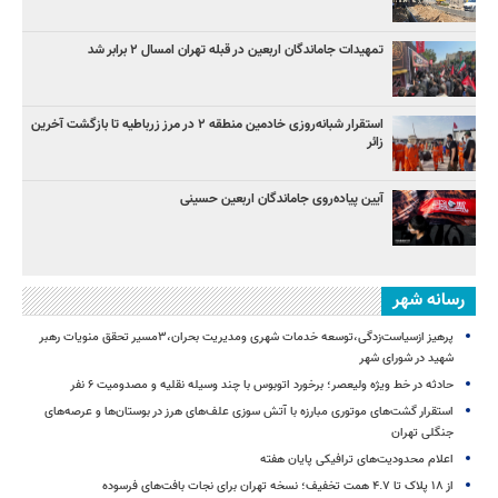
تمهیدات جاماندگان اربعین در قبله تهران امسال ۲ برابر شد
استقرار شبانه‌روزی خادمین منطقه ۲ در مرز زرباطیه تا بازگشت آخرین
زائر
آیین پیاده‌روی جاماندگان اربعین حسینی
رسانه شهر
پرهیز ازسیاست‌زدگی،توسعه خدمات شهری ومدیریت بحران،۳مسیر تحقق منویات رهبر
شهید در شورای شهر
حادثه در خط ویژه ولیعصر؛ برخورد اتوبوس با چند وسیله نقلیه و مصدومیت ۶ نفر
استقرار گشت‌های موتوری مبارزه با آتش سوزی علف‌های هرز در بوستان‌ها و عرصه‌های
جنگلی تهران
اعلام محدودیت‌های ترافیکی پایان هفته
از ۱۸ پلاک تا ۴.۷ همت تخفیف؛ نسخه تهران برای نجات بافت‌های فرسوده