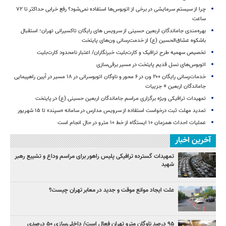
چرا از سیستم سرمایشی در برخی از اتوبوس‌ها استفاده نمی‌شود؟ رفع خرابی حداکثر تا ۷۲
ساعت
بهره‌مندی جاماندگان اربعین حسینی از سرویس‌ های رایگان تاکسیرانی تهران؛ استقبال
باشکوه عشاق‌الحسین (ع) از خدمت‌رسانی ون‌های پایتخت
تخصیص سهمیه طرح ترافیک و کارت‌بلیت خبرنگاران/ اعتبار نامحدود کارت‌بلیت
اتوبوس‌های نسل قدیم پایتخت در مسیر برقی‌سازی
خدمات‌رسانی رایگان ۲۰۰ ون در ۶ محور و ناوگان اتوبوسرانی در ۱۸ مسیر در آیین راهپیمایی
جاماندگان اربعین + جزییات
تمهیدات ترافیکی ویژه برگزاری مراسم جاماندگان اربعین حسینی (ع) در پایتخت
تمدید مهلت ثبت درخواست استفاده از سرویس مدارس در سامانه «سپند» تا ۱۵ شهریور
عملیات احداث همزمان ۱۰ ایستگاه از خط ۱۰ مترو در حال انجام است
آخرین اخبار
تمهیدات گسترده ترافیکی پلیس راهور برای مراسم وداع و تشییع رهبر
شهید
علت ایجاد موانع موقت و جدید در معابر تهران چیست؟
۹۵ درصد ناوگان مترو تهران فعال است/ داخلی‌سازی ۵۰ درصدی