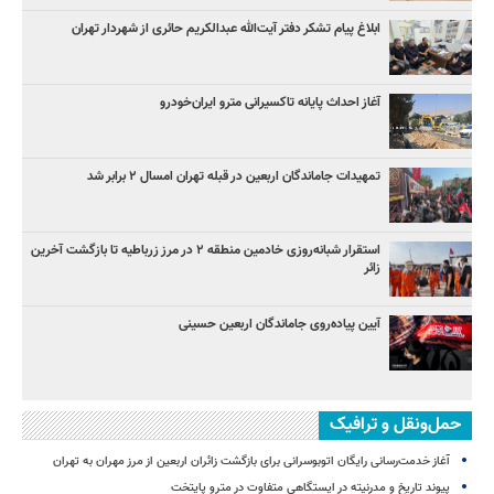
ابلاغ پیام تشکر دفتر آیت‌الله عبدالکریم حائری از شهردار تهران
آغاز احداث پایانه تاکسیرانی مترو ایران‌خودرو
تمهیدات جاماندگان اربعین در قبله تهران امسال ۲ برابر شد
استقرار شبانه‌روزی خادمین منطقه ۲ در مرز زرباطیه تا بازگشت آخرین
زائر
آیین پیاده‌روی جاماندگان اربعین حسینی
حمل‌ونقل و ترافیک
آغاز خدمت‌رسانی رایگان اتوبوسرانی برای بازگشت زائران اربعین از مرز مهران به تهران
پیوند تاریخ و مدرنیته در ایستگاهی متفاوت در مترو پایتخت