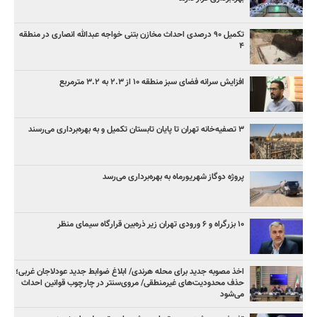
تکمیل ۹۰ درصدی احداث مخازن بتنی خواجه عبدالله انصاری در منطقه
۴
افزایش سرانه فضای سبز منطقه ۱۰ از ۲.۳ به ۳.۲ مترمربع
۳ ﺗﺼﻔﻴﻪ‌ﺧﺎﻧﻪ‌ تهران تا پایان تابستان تکمیل و به بهره‌برداری می‌رسند
پروژه دوگاز شهریورماه به بهره‌برداری می‌رسد
۱۰ بزرگراه و ۶ ورودی تهران زیر ذره‌بین قرارگاه سیمای منظر
اخذ مصوبه جدید برای محله هرندی/ ابلاغ ضوابط جدید عودلاجان غربی؛
حذف محدودیت‌های غیرمنطقی/ مروی‌سنتر در چارچوب قوانین احداث
می‌شود