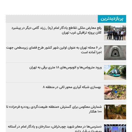
پربازدیدترین
رفع معارض ملکی تقاطع یادگار امام (ره) _زرند گامی دیگر در پیشبرد
کلان پروژه‌ ترافیکی غرب تهران
در ۶ محله تهران به عنوان اولین شهر کشور طرح فضای زیرسطحی جهت
اجرا آماده است
ورود متروباس‌ها و اتوبوس‌های ۱۸ متری برقی به تهران
بهسازی شبکه آبیاری محور ثانی در منطقه ۸
شمارش معکوس برای گسترش «منطقه طبیعت‌گردی روددره فرحزاد» تا
۱۰۰ هکتار
دسترسی‌ها در معابر شهید چوب‌تراش، ستارخان و یادگار امام در آستانه
بهره‌برداری قرار دارند