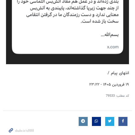
انتهای پیام /
۱۹ فروردین ۱۴۰۵ - ۲۳:۲۲
کد مطلب:
79533