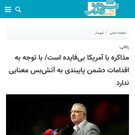
صفحه اصلی
شهردار
۱۹ فروردین ۱۴۰۵ - ۲۳:۲۲
زاکانی:
مذاکره با آمریکا بی‌فایده است/ با توجه به
کد مطلب:
79533
اقدامات دشمن پایبندی به آتش‌بس معنایی
ندارد