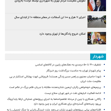
تفویض معیشت مردم تهران به شهرداری توسط دولت؛ به‌زودی
اجرای ۷ هزار و ۱۰۰ تن آسفالت در معابر منطقه ۱۰ از ابتدای سال
امکان خروج پادگان‌ها از تهران وجود دارد
شهردار
تخفیف ۳۰ تا ۵۰ درصدی به دهک‌های پایین در کالاهای اساسی
پیام شهردار تهران به مناسبت بزرگداشت روز خبرنگار
شهدا حامیان معنوی و راهبر مسیر زندگی هستند/ فروپاشی ابهت پوشالی استکبار در پی
مقاومت ملت ایران
پرچم‌های خونخواهی زائران اربعین نشان‌دهنده مقابله با جریان ظلم بزرگ در عالم است
ادامه فعالیت انبارهای نفت در شهر تهران صلاح نیست
زاکانی: همکاری با چین از مرحله تفاهم‌نامه‌ها به اجرای پروژه‌های عملیاتی ارتقا یابد/زونگ
پی‌وو: زمینه‌های گسترده‌ای برای همکاری ایران و چین وجود دارد
افتتاح‌های پیاپی پروژه‌های شهری نشان می‌دهد ملت خستگی‌ناپذیر ما جنگ تحمیلی را به