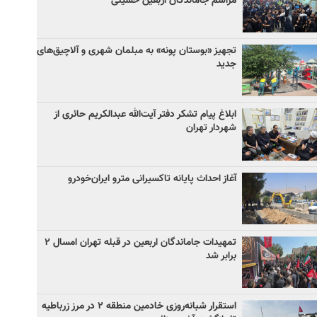
مراسم جاماندگان اربعین حسینی
تجهیز «بوستان پونه» به مبلمان شهری و آلاچیق‌های
جدید
ابلاغ پیام تشکر دفتر آیت‌الله عبدالکریم حائری از
شهردار تهران
آغاز احداث پایانه تاکسیرانی مترو ایران‌خودرو
تمهیدات جاماندگان اربعین در قبله تهران امسال ۲
برابر شد
استقرار شبانه‌روزی خادمین منطقه ۲ در مرز زرباطیه