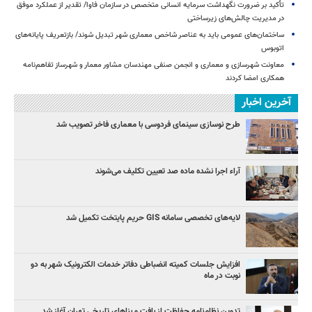
تأکید بر ضرورت نگهداشت سرمایه انسانی متخصص در سازمان فاوا/ تقدیر از عملکرد موفق
در مدیریت چالش‌های زیرساختی
ساختمان‌های عمومی باید به عناصر شاخص معماری شهر تبدیل شوند/ بازتعریف پایانه‌های
اتوبوس
معاونت شهرسازی و معماری و انجمن صنفی مهندسان مشاور معمار و شهرساز تفاهم‌نامه
همکاری امضا کردند
آخرین اخبار
طرح نوسازی سینمای فردوسی با معماری فاخر تصویب شد
آراء اجرا نشده ماده صد تعیین تکلیف می‌شوند
لایه‌های تخصصی سامانه GIS حریم پایتخت تکمیل شد
افزایش جلسات کمیته انضباطی دفاتر خدمات الکترونیک شهر به دو
نوبت در ماه
تدوین نظام‌نامه حفاظت از بافت و بناهای تاریخی تهران آغاز شد