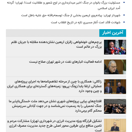
مسئولیت بزرگ بانوان در جنگ اخیر میدان‌داری‌ در اوج شعور و عقلانیت است/ تهران؛ گردنه
اُحد ایران اسلامی
شهردار تهران: پیاده‌روی اربعین بخشی از جنگ توسعه‌یافته حق علیه باطل است
شهادت قائد امت آغاز مسیری تازه در تاریخ انقلاب است
آخرین اخبار
پرچم‌های خونخواهی زائران اربعین نشان‌دهنده مقابله با جریان ظلم
بزرگ در عالم است
ادامه فعالیت انبارهای نفت در شهر تهران صلاح نیست
زاکانی: همکاری با چین از مرحله تفاهم‌نامه‌ها به اجرای پروژه‌های
عملیاتی ارتقا یابد/زونگ پی‌وو: زمینه‌های گسترده‌ای برای همکاری ایران
و چین وجود دارد
افتتاح‌های پیاپی پروژه‌های شهری نشان می‌دهد ملت خستگی‌ناپذیر ما
جنگ تحمیلی را به رسمیت نمی‌شناسد و در جهت آبادانی سرزمینش
محکم گام برمی‌دارد
تشکیل قرارگاه ویژه مدیریت انرژی در شهرداری تهران/ مشارکت مردم و
تامین منافع برای طرفین محور اصلی طرح جدید مدیریت مصرف انرژی
است