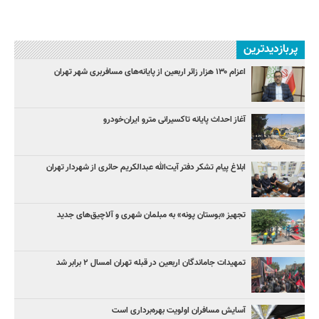
پربازدیدترین
اعزام ۱۳۰ هزار زائر اربعین از پایانه‌های مسافربری شهر تهران
آغاز احداث پایانه تاکسیرانی مترو ایران‌خودرو
ابلاغ پیام تشکر دفتر آیت‌الله عبدالکریم حائری از شهردار تهران
تجهیز «بوستان پونه» به مبلمان شهری و آلاچیق‌های جدید
تمهیدات جاماندگان اربعین در قبله تهران امسال ۲ برابر شد
آسایش مسافران اولویت بهره‌برداری است