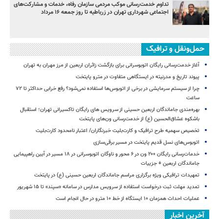
تداوم خدمت‌رسانی موکب مردمی سازمان رفاه، خدمات و مشارکت‌های
اجتماعی شهرداری تهران در زرباطیه تا روز جمعه ۱۶ مرداد
حمل‌ونقل و ترافیک
آغاز خدمت‌رسانی رایگان اتوبوسرانی برای بازگشت زائران اربعین از مرز مهران به تهران
پیوند تاریخ و مدرنیته در ایستگاهی متفاوت در مترو پایتخت
چرا از سیستم سرمایشی در برخی از اتوبوس‌ها استفاده نمی‌شود؟ رفع خرابی حداکثر تا ۷۲
ساعت
بهره‌مندی جاماندگان اربعین حسینی از سرویس‌ های رایگان تاکسیرانی تهران؛ استقبال
باشکوه عشاق‌الحسین (ع) از خدمت‌رسانی ون‌های پایتخت
تخصیص سهمیه طرح ترافیک و کارت‌بلیت خبرنگاران/ اعتبار نامحدود کارت‌بلیت
اتوبوس‌های نسل قدیم پایتخت در مسیر برقی‌سازی
خدمات‌رسانی رایگان ۲۰۰ ون در ۶ محور و ناوگان اتوبوسرانی در ۱۸ مسیر در آیین راهپیمایی
جاماندگان اربعین + جزییات
تمهیدات ترافیکی ویژه برگزاری مراسم جاماندگان اربعین حسینی (ع) در پایتخت
تمدید مهلت ثبت درخواست استفاده از سرویس مدارس در سامانه «سپند» تا ۱۵ شهریور
عملیات احداث همزمان ۱۰ ایستگاه از خط ۱۰ مترو در حال انجام است
آخرین اخبار