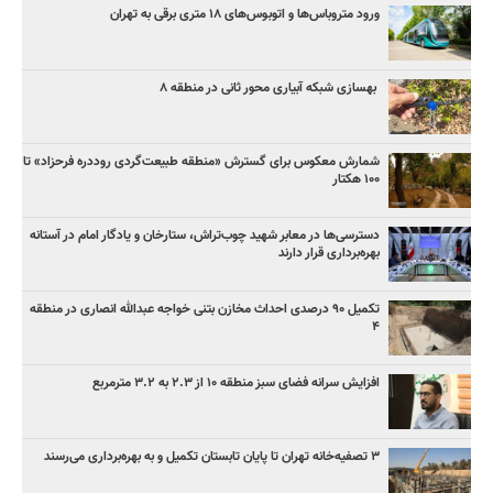
ورود متروباس‌ها و اتوبوس‌های ۱۸ متری برقی به تهران
بهسازی شبکه آبیاری محور ثانی در منطقه ۸
شمارش معکوس برای گسترش «منطقه طبیعت‌گردی روددره فرحزاد» تا
۱۰۰ هکتار
دسترسی‌ها در معابر شهید چوب‌تراش، ستارخان و یادگار امام در آستانه
بهره‌برداری قرار دارند
تکمیل ۹۰ درصدی احداث مخازن بتنی خواجه عبدالله انصاری در منطقه
۴
افزایش سرانه فضای سبز منطقه ۱۰ از ۲.۳ به ۳.۲ مترمربع
۳ ﺗﺼﻔﻴﻪ‌ﺧﺎﻧﻪ‌ تهران تا پایان تابستان تکمیل و به بهره‌برداری می‌رسند