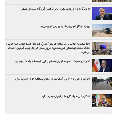
۱۰ بزرگراه و ۶ ورودی تهران زیر ذره‌بین قرارگاه سیمای منظر
پروژه دوگاز شهریورماه به بهره‌برداری می‌رسد
اخذ مصوبه جدید برای محله هرندی/ ابلاغ ضوابط جدید عودلاجان غربی؛
حذف محدودیت‌های غیرمنطقی/ مروی‌سنتر در چارچوب قوانین احداث
می‌شود
تفویض معیشت مردم تهران به شهرداری توسط دولت؛ به‌زودی
اجرای ۷ هزار و ۱۰۰ تن آسفالت در معابر منطقه ۱۰ از ابتدای سال
امکان خروج پادگان‌ها از تهران وجود دارد