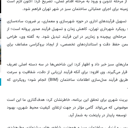
ز مرحله تدوین و ورود به مرحله اقدام عملی، تصریح کرد: اکنون لازم است
زمینه برای اجرای عملیاتی ساختمان سبز در شهر تهران فراهم شود.
 تسهیل فرآیندهای اداری در حوزه شهرسازی و معماری، بر ضرورت ساده‌سازی
: رویکرد شهرداری تهران، کاهش زمان و تسهیل فرآیند صدور پروانه است؛ از
حله‌ای پیچیده و زمان‌بر در این فرآیند تبدیل شود. به گفته وی، طراحی
که ضمن حفظ دقت و استانداردهای تخصصی، از ایجاد بروکراسی مضاعف برای
متیازدهی ساختمان‌های سبز خبر داد و اظهار کرد: این شاخص‌ها در سه دسته اصلی تعریف
قرار می‌گیرند. وی افزود: برای آنکه فرآیند ارزیابی از دقت، شفافیت و سرعت
بیشتری برخوردار باشد، پیشنهاد شده است بررسی این شاخص‌ها از طریق فرآیند مدل‌سازی اطلاعات ساختمان (BIM) انجام شود؛ رویکردی که
دیریت شهری برای تحقق این برنامه، خاطرنشان کرد: هدف‌گذاری ما این است
 باشد؛ موضوعی که می‌تواند گامی مؤثر در جهت ارتقای کیفیت محیط شهری، بهبود
سعه پایدار در پایتخت به شمار آید.
 در پایان این جلسه، استفاده از BIM در فرآیند بررسی و ارزیابی ساختمان سبز و همچنین شاخص‌های پیشنهادی مطرح‌شده،