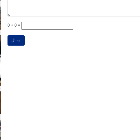
0 + 0 =
ارسال