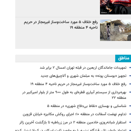
رفع خلاف ۵ مورد ساخت‌وساز غیرمجاز در حریم
ناحیه ۴ منطقه ۱۹
مناطق
تمهیدات جاماندگان اربعین در قبله تهران امسال ۲ برابر شد
تجهیز «بوستان پونه» به مبلمان شهری و آلاچیق‌های جدید
رفع خلاف ۵ مورد ساخت‌وساز غیرمجاز در حریم ناحیه ۴ منطقه ۱۹
بهره‌برداری از سیستم آبیاری قطره‌ای به طول ۹۰۰ متر از بلوار امیرکبیر در
منطقه ۲۲
شناسایی و بهسازی «نقاط بی‌دفاع شهری» در منطقه ۵
تداوم نهضت آسفالت در منطقه ۱۰؛ اجرای روکش مکانیزه خیابان قزوین
استقرار شبانه‌روزی خادمین منطقه ۲ در مرز زرباطیه تا بازگشت آخرین زائر
اعتماد بانوان زائر، قرارگاه زینبیه را به مقصد ثابت اسکان در کربلا تبدیل کرده