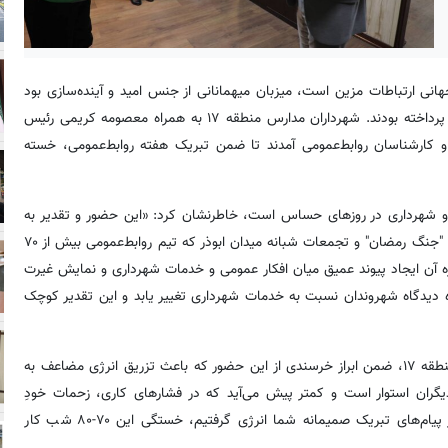
ه‌ای که به نام روز جهانی ارتباطات مزین است، میزبان میهمانانی از جنس امید و آینده‌سازی بود
که با نگاهی قدرشناسانه به رصد فعالیت‌های خادمان خود در شهرداری پرداخته بودند. شهرداران مدارس منطقه ۱۷ به همراه معصومه کریمی رئیس
 و کارشناسان روابط‌عمومی آمدند تا ضمن تبریک هفته روابط‌عمومی، خسته
 و شهرداری در روزهای حساس است، خاطرنشان کرد: «این حضور و تقدیر به
پاس زحمات بی‌وقفه شما در هفته روابط‌عمومی انجام شد؛ بویژه در ایام "جنگ رمضان" و تجمعات شبانه میدان ابوذر که تیم روابط‌عمومی بیش از ۷۰
ه آن ایجاد پیوند عمیق میان افکار عمومی و خدمات شهرداری و نمایش غیرت
ه دیدگاه شهروندان نسبت به خدمات شهرداری تغییر یابد و این تقدیر کوچک
در ادامه این دیدار، مهرداد شاه‌قلعه مدیر اداره روابط‌عمومی شهرداری منطقه ۱۷، ضمن ابراز خرسندی از این حضور که باعث تزریق انرژی مضاعف به
یگران استوار است و کمتر پیش می‌آید که در فشارهای کاری، زحمات خودِ
بچه‌های این تیم دیده شود. تقدیرِ امروزِ شما نوجوانان آینده‌ساز که از پیام‌های تبریک صمیمانه شما انرژی گرفتیم، خستگی این ۷۰-۸۰ شب کار