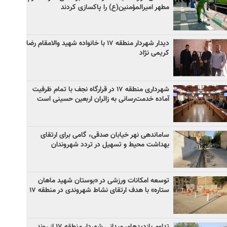
مطهر امیرالمؤمنین(ع) را پاکسازی کردند
دیدار شهردار منطقه ۱۷ با خانواده شهید والامقام رضا
کریمی نژاد
شهرداری منطقه ۱۷ در قرارگاه نجف با تمام ظرفیت
آماده خدمت‌رسانی به زائران اربعین حسینی است
ساماندهی نهر خیابان صدقی، گامی برای ارتقای
بهداشت محیط و تسهیل در تردد شهروندان
توسعه امکانات ورزشی در «بوستان شهید ماهان
ستاره» با هدف ارتقای نشاط شهروندی در منطقه ۱۷
تداوم بازدیدهای میدانی شهردار منطقه ۱۷ از روند