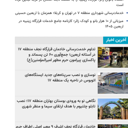
است
خدمات‌رسانی شهرداری منطقه ۷ در تهران و کربلا؛ همزمان با اربعین حسینی
میزبانی از ۱۰ هزار بانو و کودک زائر؛ کارنامه جامع خدمات قرارگاه زینبیه در
اربعین ۱۴۰۵
آخرین اخبار
تداوم خدمت‌رسانی خادمان قرارگاه نجف منطقه ۱۷
در آستانه اربعین؛ جمع‌آوری ۶۰ تن پسماند و
پاکسازی پیرامون حرم مطهر امیرالمؤمنین(ع)
نوسازی و نصب سرپناه‌های جدید ایستگاه‌های
اتوبوس در ناحیه یک منطقه ۱۷
نگاهی نو به ورودی بوستان بهاران منطقه ۱۷؛ نصب
تابلو چلنیوم با هدف ارتقای سیما و منظر شهری
خادمان قرارگاه نجف اشرف ۹ معبر اصلی اطراف حرم