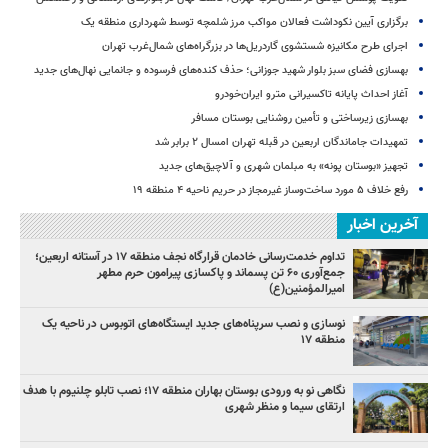
برگزاری آیین نکوداشت فعالان مواکب مرز شلمچه توسط شهرداری منطقه یک
اجرای طرح مکانیزه شستشوی گاردریل‌ها در بزرگراه‌های شمال‌غرب تهران
بهسازی فضای سبز بلوار شهید جوزانی؛ حذف کنده‌های فرسوده و جانمایی نهال‌های جدید
آغاز احداث پایانه تاکسیرانی مترو ایران‌خودرو
بهسازی زیرساختی و تأمین روشنایی بوستان مسافر
تمهیدات جاماندگان اربعین در قبله تهران امسال ۲ برابر شد
تجهیز «بوستان پونه» به مبلمان شهری و آلاچیق‌های جدید
رفع خلاف ۵ مورد ساخت‌وساز غیرمجاز در حریم ناحیه ۴ منطقه ۱۹
آخرین اخبار
تداوم خدمت‌رسانی خادمان قرارگاه نجف منطقه ۱۷ در آستانه اربعین؛
جمع‌آوری ۶۰ تن پسماند و پاکسازی پیرامون حرم مطهر
امیرالمؤمنین(ع)
نوسازی و نصب سرپناه‌های جدید ایستگاه‌های اتوبوس در ناحیه یک
منطقه ۱۷
نگاهی نو به ورودی بوستان بهاران منطقه ۱۷؛ نصب تابلو چلنیوم با هدف
ارتقای سیما و منظر شهری