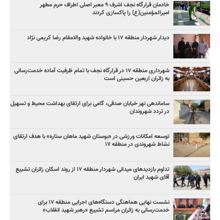
خادمان قرارگاه نجف اشرف ۹ معبر اصلی اطراف حرم مطهر
امیرالمؤمنین(ع) را پاکسازی کردند
دیدار شهردار منطقه ۱۷ با خانواده شهید والامقام رضا کریمی نژاد
شهرداری منطقه ۱۷ در قرارگاه نجف با تمام ظرفیت آماده خدمت‌رسانی
به زائران اربعین حسینی است
ساماندهی نهر خیابان صدقی، گامی برای ارتقای بهداشت محیط و تسهیل
در تردد شهروندان
توسعه امکانات ورزشی در «بوستان شهید ماهان ستاره» با هدف ارتقای
نشاط شهروندی در منطقه ۱۷
تداوم بازدیدهای میدانی شهردار منطقه ۱۷ از روند اسکان زائران تشییع
آقای شهید ایران
نشست نهایی هماهنگی دستگاه‌های اجرایی منطقه ۱۷ برای
خدمت‌رسانی به زائران مراسم تشییع «رهبر شهید انقلاب»