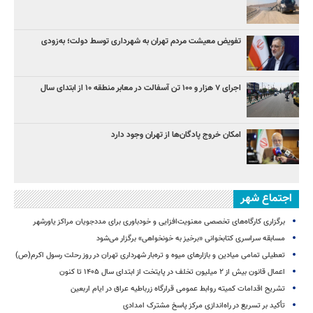
تفویض معیشت مردم تهران به شهرداری توسط دولت؛ به‌زودی
اجرای ۷ هزار و ۱۰۰ تن آسفالت در معابر منطقه ۱۰ از ابتدای سال
امکان خروج پادگان‌ها از تهران وجود دارد
اجتماع شهر
برگزاری کارگاه‌های تخصصی معنویت‌افزایی و خودباوری برای مددجویان مراکز یاورشهر
مسابقه سراسری کتابخوانی «برخیز به خونخواهی» برگزار می‌شود
تعطیلی تمامی میادین و بازارهای میوه و تره‌بار شهرداری تهران در روز رحلت رسول اکرم(ص)
اعمال قانون بیش از ۲ میلیون تخلف در پایتخت از ابتدای سال ۱۴۰۵ تا کنون
تشریح اقدامات کمیته روابط عمومی قرارگاه زرباطیه عراق در ایام اربعین
تأکید بر تسریع در راه‌اندازی مرکز پاسخ مشترک امدادی