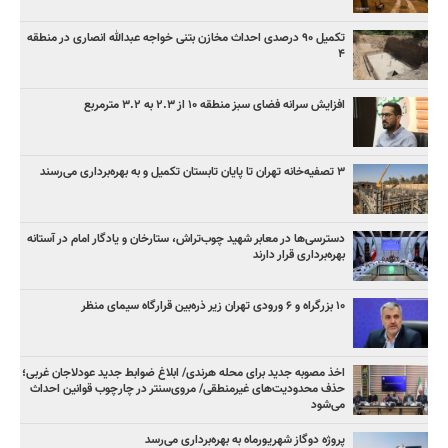
تکمیل ۹۰ درصدی احداث مخازن بتنی خواجه عبدالله انصاری در منطقه
۴
افزایش سرانه فضای سبز منطقه ۱۰ از ۲.۳ به ۳.۲ مترمربع
۳ ﺗﺼﻔﻴﻪ‌ﺧﺎﻧﻪ‌ تهران تا پایان تابستان تکمیل و به بهره‌برداری می‌رسند
دسترسی‌ها در معابر شهید چوب‌تراش، ستارخان و یادگار امام در آستانه
بهره‌برداری قرار دارند
۱۰ بزرگراه و ۶ ورودی تهران زیر ذره‌بین قرارگاه سیمای منظر
اخذ مصوبه جدید برای محله هرندی/ ابلاغ ضوابط جدید عودلاجان غربی؛
حذف محدودیت‌های غیرمنطقی/ مروی‌سنتر در چارچوب قوانین احداث
می‌شود
پروژه دوگاز شهریورماه به بهره‌برداری می‌رسد