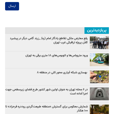
ارسال
پربازدیدترین
رفع معارض ملکی تقاطع یادگار امام (ره) _زرند گامی دیگر در پیشبرد
کلان پروژه‌ ترافیکی غرب تهران
ورود متروباس‌ها و اتوبوس‌های ۱۸ متری برقی به تهران
بهسازی شبکه آبیاری محور ثانی در منطقه ۸
در ۶ محله تهران به عنوان اولین شهر کشور طرح فضای زیرسطحی جهت
اجرا آماده است
شمارش معکوس برای گسترش «منطقه طبیعت‌گردی روددره فرحزاد» تا
۱۰۰ هکتار