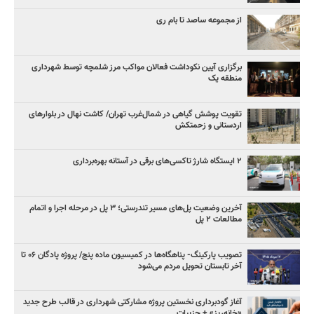
از مجموعه ساصد تا بام ری
برگزاری آیین نکوداشت فعالان مواکب مرز شلمچه توسط شهرداری
منطقه یک
تقویت پوشش گیاهی در شمال‌غرب تهران/ کاشت نهال در بلوارهای
اردستانی و زحمتکش
۲ ایستگاه شارژ تاکسی‌های برقی در آستانه بهره‌برداری
آخرین وضعیت پل‌های مسیر تندرستی؛ ۳ پل در مرحله اجرا و اتمام
مطالعات ۲ پل
تصویب پارکینگ- پناهگاه‌ها در کمیسیون ماده پنج/ پروژه پادگان ۰۶ تا
آخر تابستان تحویل مردم می‌شود
آغاز گودبرداری نخستین پروژه مشارکتی شهرداری در قالب طرح جدید
«خانه‌ریز» + جزییات