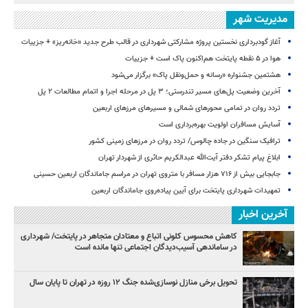
مدیریت شهر
آغاز گودبرداری نخستین پروژه مشارکتی شهرداری در قالب طرح جدید «خانه‌ریز» + جزییات
هوا در ۵ نقطه پایتخت هم‌اکنون پاک است + جزییات
هشتمین جشنواره «رسانه و حمل‌ونقل پاک» برگزار می‌شود
آخرین وضعیت پل‌های مسیر تندرستی؛ ۳ پل در مرحله اجرا و اتمام مطالعات ۲ پل
تردد روان در تمامی محورهای شمالی و مسیرهای مرزهای اربعین
آسایش مسافران اولویت بهره‌برداری است
ترافیک سنگین در جاده چالوس/ تردد روان در مرزهای زمینی کشور
ابلاغ پیام تشکر دفتر آیت‌الله عبدالکریم حائری از شهردار تهران
جابجایی بیش از ۷۱۶ هزار مسافر با متروی تهران در مراسم جاماندگان اربعین حسینی
تمهیدات شهرداری پایتخت برای آیین پیاده‌روی جاماندگان اربعین
آخرین اخبار
کاهش محسوس کلونی اتباع و معتادان متجاهر در پایتخت/ شهرداری
در ساماندهی آسیب‌دیدگان اجتماعی تنها مانده است
تحویل برخی منازل نوسازی‌شده جنگ ۱۲ روزه در تهران تا پایان سال