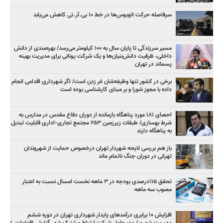
سرفاصله حرکت اتوبوس‌ها در خط ۱۰ بی‌.آر.تی کاهش می‌یابد
مسیر سرزندگی تا پایان سال به ۱۰۰ کیلومتر می‌رسد/ بهره‌مندی از دانش
داخلی، ظرفیت دانش‌بنیان‌ها و یک شرکت یونانی برای مدیریت بهینه
پسماند در تهران
برخی در کشور تنها وظیفه‌شان غر زدن است/ اگر شهرداری اقدامی انجام
داده با مجوز شورا و بر مبنای کارشناسی بوده است
احصای ۱۸۱ مورد پناهگاه بازمانده از دوران دفاع مقدس در مدارس به
شرط بهسازی/ طبقات زیرزمین ۲۵۳ مجتمع تجاری-اداری قابلیت تبدیل
به پناهگاه دارند
باز هم بررسی لایحه شهردار تهران درخصوص حمایت از شهروندان
تهرانی در دوران جنگ ناتمام ماند
تحقق ۱۱۵درصدی بودجه در ۳ ماهه نخست امسال نسبت به اعتبار
مصوب سه ماهه
افزایش ۱۰ برابری درآمدهای پایدار شهرداری تهران در دوره ششم
مدیریت شهری/ مدیرعامل شرکت ارتباط مشترک شهر گزارش اقدامات را