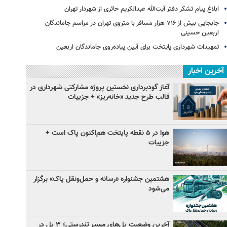
ابلاغ پیام تشکر دفتر آیت‌الله عبدالکریم حائری از شهردار تهران
جابجایی بیش از ۷۱۶ هزار مسافر با متروی تهران در مراسم جاماندگان
اربعین حسینی
تمهیدات شهرداری پایتخت برای آیین پیاده‌روی جاماندگان اربعین
آخرین اخبار
آغاز گودبرداری نخستین پروژه مشارکتی شهرداری در
قالب طرح جدید «خانه‌ریز» + جزییات
هوا در ۵ نقطه پایتخت هم‌اکنون پاک است +
جزییات
هشتمین جشنواره «رسانه و حمل‌ونقل پاک» برگزار
می‌شود
آخرین وضعیت پل‌های مسیر تندرستی؛ ۳ پل در