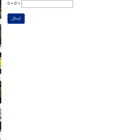
0 + 0 =
ارسال