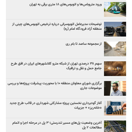
ورود متروباس‌ها و اتوبوس‌های ۱۸ متری برقی به تهران
توضیحات مدیرعامل اتوبوسرانی درباره ترخیص اتوبوس‌های چینی از
منطقه آزاد فرودگاه امام (ره)
از مجموعه ساصد تا بام ری
سهم ۳۸ درصدی تهران از شبکه مترو کلانشهرهای ایران در افق طرح
جامع حمل و نقل و ترافیک
برگزاری شورای معاونان منطقه ۱۰ با محوریت پیشرفت پروژه‌ها و بررسی
موضوعات جاری
آغاز گودبرداری نخستین پروژه مشارکتی شهرداری در قالب طرح جدید
«خانه‌ریز» + جزییات
آخرین وضعیت پل‌های مسیر تندرستی؛ ۳ پل در مرحله اجرا و اتمام
مطالعات ۲ پل