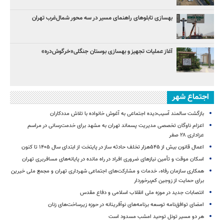
بهسازی تابلوهای راهنمای مسیر در سه محور شمال‌غرب تهران
آغاز عملیات تجهیز و بهسازی بوستان جنگلی«خرگوش‌دره»
اجتماع شهر
بازگشت سالمند آسیب‌دیده اجتماعی به آغوش خانواده با تلاش مددکاران
اعزام ناوگان تخصصی مدیریت پسماند تهران به مشهد برای خدمت‌رسانی در مراسم
عزاداری ۲۸ صفر
اعمال قانون بیش از ۵۴۵هزار تخلف حادثه ساز در پایتخت از ابتدای سال ۱۴۰۵ تا کنون
اسکان موقت و تأمین نیازهای ضروری افراد در راه مانده در پایانه‌های مسافربری تهران
همکاری سازمان رفاه، خدمات و مشارکت‌های اجتماعی شهرداری تهران و مجمع ملی خیرین
برای حمایت از زوجین کم‌برخوردار
انتصابات جدید در موزه ملی انقلاب اسلامی و دفاع مقدس
امضای توافق‌نامه توسعه برنامه‌های نوآفرینانه در حوزه زیرساخت‏‌های زنان
هر دو مسیر تونل توحید امشب مسدود است