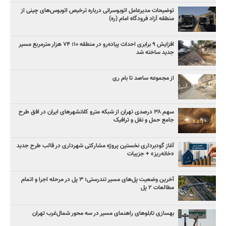
توضیحات مدیرعامل اتوبوسرانی درباره ترخیص اتوبوس‌های چینی از
منطقه آزاد فرودگاه امام (ره)
افزایش ۹ برابری احداث پیاده‌رو در منطقه ۱۰؛ ۷۴ هزار مترمربع مسیر
جدید ساخته شد
از مجموعه ساصد تا بام ری
سهم ۳۸ درصدی تهران از شبکه مترو کلانشهرهای ایران در افق طرح
جامع حمل و نقل و ترافیک
آغاز گودبرداری نخستین پروژه مشارکتی شهرداری در قالب طرح جدید
«خانه‌ریز» + جزییات
آخرین وضعیت پل‌های مسیر تندرستی؛ ۳ پل در مرحله اجرا و اتمام
مطالعات ۲ پل
بهسازی تابلوهای راهنمای مسیر در سه محور شمال‌غرب تهران