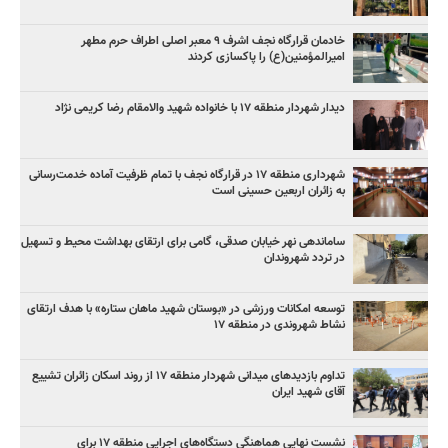
خادمان قرارگاه نجف اشرف ۹ معبر اصلی اطراف حرم مطهر
امیرالمؤمنین(ع) را پاکسازی کردند
دیدار شهردار منطقه ۱۷ با خانواده شهید والامقام رضا کریمی نژاد
شهرداری منطقه ۱۷ در قرارگاه نجف با تمام ظرفیت آماده خدمت‌رسانی
به زائران اربعین حسینی است
ساماندهی نهر خیابان صدقی، گامی برای ارتقای بهداشت محیط و تسهیل
در تردد شهروندان
توسعه امکانات ورزشی در «بوستان شهید ماهان ستاره» با هدف ارتقای
نشاط شهروندی در منطقه ۱۷
تداوم بازدیدهای میدانی شهردار منطقه ۱۷ از روند اسکان زائران تشییع
آقای شهید ایران
نشست نهایی هماهنگی دستگاه‌های اجرایی منطقه ۱۷ برای