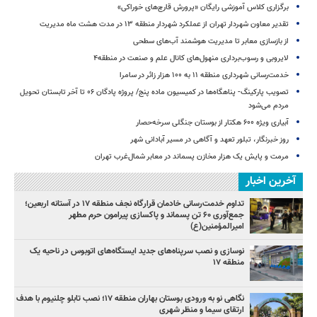
برگزاری کلاس آموزشی رایگان «پرورش قارچ‌های خوراکی»
تقدیر معاون شهردار تهران از عملکرد شهردار منطقه ۱۳ در مدت هشت ماه مدیریت
از بازسازی معابر تا مدیریت هوشمند آب‌های سطحی
لایروبی و رسوب‌برداری منهول‌های کانال علم و صنعت در منطقه۴
خدمت‌رسانی شهرداری منطقه ۱۱ به ۱۰۰ هزار زائر در سامرا
تصویب پارکینگ- پناهگاه‌ها در کمیسیون ماده پنج/ پروژه پادگان ۰۶ تا آخر تابستان تحویل
مردم می‌شود
آبیاری ویژه ۶۰۰ هکتار از بوستان جنگلی سرخه‌حصار
روز خبرنگار، تبلور تعهد و آگاهی در مسیر آبادانی شهر
مرمت و پایش یک هزار مخازن پسماند در معابر شمال‌غرب تهران
آخرین اخبار
تداوم خدمت‌رسانی خادمان قرارگاه نجف منطقه ۱۷ در آستانه اربعین؛
جمع‌آوری ۶۰ تن پسماند و پاکسازی پیرامون حرم مطهر
امیرالمؤمنین(ع)
نوسازی و نصب سرپناه‌های جدید ایستگاه‌های اتوبوس در ناحیه یک
منطقه ۱۷
نگاهی نو به ورودی بوستان بهاران منطقه ۱۷؛ نصب تابلو چلنیوم با هدف
ارتقای سیما و منظر شهری