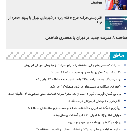
هوشمند
آغاز رسمی عرضه طرح «خانه ریز» در شهرداری تهران با پروژه «فجر» از
فردا
ساخت ۸ مدرسه جدید در تهران با معماری شاخص
مناطق
عملیات تخصصی شهرداری منطقه یک برای صیانت از چنارهای میدان تجریش
۲۰ نیمکت و ۹ مخزن زباله در دو محور منطقه ۱۹ نصب شد
روند رسیدگی به خسارات ۱۴۷۸ واحد آسیب‌دیده منطقه۱۳ نهایی شد
۱۵۷۰ تن آسفالت در مسیرهای پر تردد منطقه۱۳ اجرا شد
برپایی فینال قهرمان شهر ۴؛ بعد از ماه صفر/ سرانه فعالیت بدنی تهرانی‌ها ۱۳ دقیقه است
آغاز طرح جداره‌های فیروزه‌ای در منطقه ۸
برگزاری کارگاه «سفیران حافظه» با هدف توانمندسازی سالمندان منطقه ۸
خیابان لبافی‌نژاد با اجرای ۷۲۰ تن آسفالت بهسازی شد
پروژه دوگاز شهریورماه به بهره‌برداری می‌رسد
تداوم عملیات بهسازی و روکش آسفالت معابر در ناحیه ۲ منطقه ۱۷