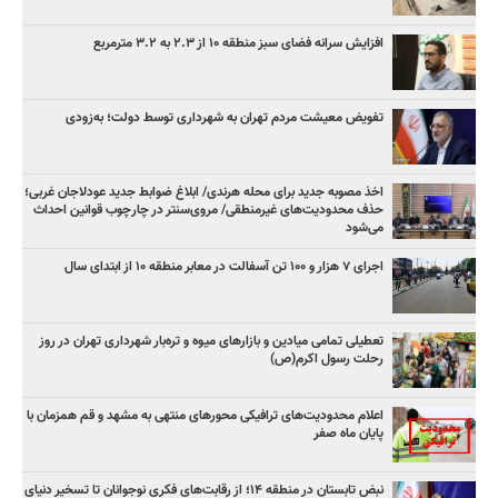
افزایش سرانه فضای سبز منطقه ۱۰ از ۲.۳ به ۳.۲ مترمربع
تفویض معیشت مردم تهران به شهرداری توسط دولت؛ به‌زودی
اخذ مصوبه جدید برای محله هرندی/ ابلاغ ضوابط جدید عودلاجان غربی؛
حذف محدودیت‌های غیرمنطقی/ مروی‌سنتر در چارچوب قوانین احداث
می‌شود
اجرای ۷ هزار و ۱۰۰ تن آسفالت در معابر منطقه ۱۰ از ابتدای سال
تعطیلی تمامی میادین و بازارهای میوه و تره‌بار شهرداری تهران در روز
رحلت رسول اکرم(ص)
اعلام محدودیت‌های ترافیکی محورهای منتهی به مشهد و قم همزمان با
پایان ماه صفر
نبض تابستان در منطقه ۱۴؛ از رقابت‌های فکری نوجوانان تا تسخیر دنیای