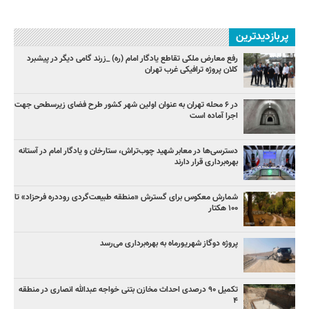
پربازدیدترین
رفع معارض ملکی تقاطع یادگار امام (ره) _زرند گامی دیگر در پیشبرد
کلان پروژه‌ ترافیکی غرب تهران
در ۶ محله تهران به عنوان اولین شهر کشور طرح فضای زیرسطحی جهت
اجرا آماده است
دسترسی‌ها در معابر شهید چوب‌تراش، ستارخان و یادگار امام در آستانه
بهره‌برداری قرار دارند
شمارش معکوس برای گسترش «منطقه طبیعت‌گردی روددره فرحزاد» تا
۱۰۰ هکتار
پروژه دوگاز شهریورماه به بهره‌برداری می‌رسد
تکمیل ۹۰ درصدی احداث مخازن بتنی خواجه عبدالله انصاری در منطقه
۴