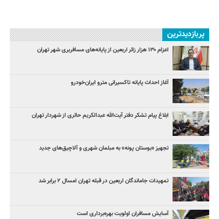
پربازدیدترین
اعزام ۱۳۰ هزار زائر اربعین از پایانه‌های مسافربری شهر تهران
آغاز احداث پایانه تاکسیرانی مترو ایران‌خودرو
ابلاغ پیام تشکر دفتر آیت‌الله عبدالکریم حائری از شهردار تهران
تجهیز «بوستان پونه» به مبلمان شهری و آلاچیق‌های جدید
تمهیدات جاماندگان اربعین در قبله تهران امسال ۲ برابر شد
آسایش مسافران اولویت بهره‌برداری است