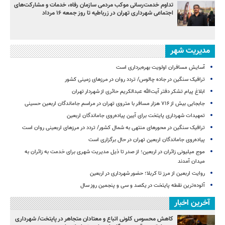
تداوم خدمت‌رسانی موکب مردمی سازمان رفاه، خدمات و مشارکت‌های
اجتماعی شهرداری تهران در زرباطیه تا روز جمعه ۱۶ مرداد
مدیریت شهر
آسایش مسافران اولویت بهره‌برداری است
ترافیک سنگین در جاده چالوس/ تردد روان در مرزهای زمینی کشور
ابلاغ پیام تشکر دفتر آیت‌الله عبدالکریم حائری از شهردار تهران
جابجایی بیش از ۷۱۶ هزار مسافر با متروی تهران در مراسم جاماندگان اربعین حسینی
تمهیدات شهرداری پایتخت برای آیین پیاده‌روی جاماندگان اربعین
ترافیک سنگین در محورهای منتهی به شمال کشور/ تردد در مرزهای اربعینی روان است
پیاده‌روی جاماندگان اربعین تهران در حال برگزاری است
موج میلیونی زائران در اربعین؛ از صدر تا ذیل مدیریت شهری برای خدمت به زائران به
میدان آمدند
روایت اربعین از مرز تا کربلا؛ حضور شهرداری در اربعین
آلوده‌ترین نقطه پایتخت در یکصد و سی‌ و پنجمین روز سال
آخرین اخبار
کاهش محسوس کلونی اتباع و معتادان متجاهر در پایتخت/ شهرداری