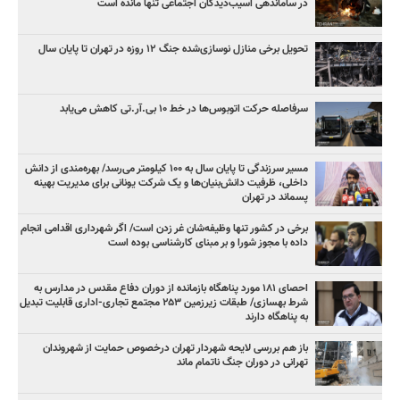
در ساماندهی آسیب‌دیدگان اجتماعی تنها مانده است
تحویل برخی منازل نوسازی‌شده جنگ ۱۲ روزه در تهران تا پایان سال
سرفاصله حرکت اتوبوس‌ها در خط ۱۰ بی‌.آر.تی کاهش می‌یابد
مسیر سرزندگی تا پایان سال به ۱۰۰ کیلومتر می‌رسد/ بهره‌مندی از دانش
داخلی، ظرفیت دانش‌بنیان‌ها و یک شرکت یونانی برای مدیریت بهینه
پسماند در تهران
برخی در کشور تنها وظیفه‌شان غر زدن است/ اگر شهرداری اقدامی انجام
داده با مجوز شورا و بر مبنای کارشناسی بوده است
احصای ۱۸۱ مورد پناهگاه بازمانده از دوران دفاع مقدس در مدارس به
شرط بهسازی/ طبقات زیرزمین ۲۵۳ مجتمع تجاری-اداری قابلیت تبدیل
به پناهگاه دارند
باز هم بررسی لایحه شهردار تهران درخصوص حمایت از شهروندان
تهرانی در دوران جنگ ناتمام ماند