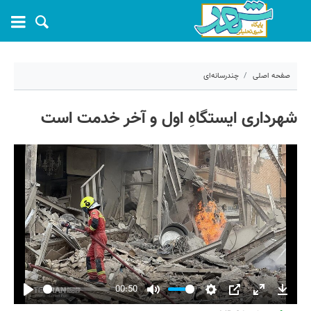
صفحه اصلی
چندرسانه‌ای
۹ خرداد ۱۴۰۵ - ۰۰:۱۸
شهرداری ایستگاهِ اول و آخر خدمت است
کد مطلب:
81324
00:50
Play
Mute
Settings
PIP
Enter
Downl