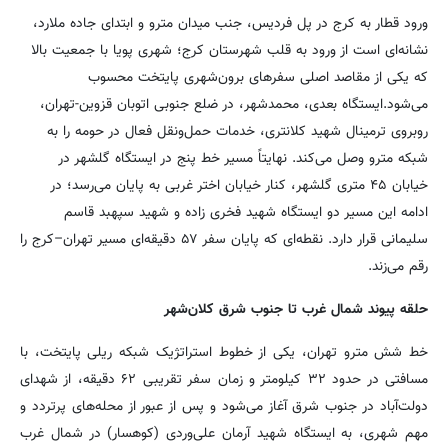
ورود قطار به کرج در پل فردیس، جنب میدان مترو و ابتدای جاده ملارد،
نشانه‌ای است از ورود به قلب شهرستان کرج؛ شهری پویا با جمعیت بالا
که یکی از مقاصد اصلی سفرهای برون‌شهری پایتخت محسوب
می‌شود.ایستگاه بعدی، محمدشهر، در ضلع جنوبی اتوبان قزوین-تهران،
روبروی ترمینال شهید کلانتری، خدمات حمل‌ونقل فعال در حومه را به
شبکه مترو وصل می‌کند. نهایتاً مسیر خط پنج در ایستگاه گلشهر در
خیابان ۴۵ متری گلشهر، کنار خیابان اختر غربی به پایان می‌رسد؛ در
ادامه این مسیر دو ایستگاه شهید فخری زاده و شهید سپهبد قاسم
سلیمانی قرار دارد. نقطه‌ای که پایان سفر ۵۷ دقیقه‌ای مسیر تهران–کرج را
رقم می‌زند.
حلقه پیوند شمال غرب تا جنوب شرق کلان‌شهر
خط شش مترو تهران، یکی از خطوط استراتژیک شبکه ریلی پایتخت، با
مسافتی در حدود ۳۲ کیلومتر و زمان سفر تقریبی ۶۲ دقیقه، از شهدای
دولت‌آباد در جنوب شرق آغاز می‌شود و پس از عبور از محله‌های پرتردد و
مهم شهری، به ایستگاه شهید آرمان علی‌وردی (کوهسار) در شمال غرب