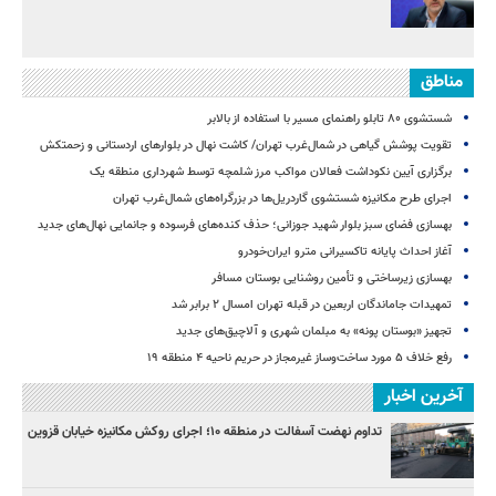
مناطق
شستشوی ۸۰ تابلو راهنمای مسیر با استفاده از بالابر
تقویت پوشش گیاهی در شمال‌غرب تهران/ کاشت نهال در بلوارهای اردستانی و زحمتکش
برگزاری آیین نکوداشت فعالان مواکب مرز شلمچه توسط شهرداری منطقه یک
اجرای طرح مکانیزه شستشوی گاردریل‌ها در بزرگراه‌های شمال‌غرب تهران
بهسازی فضای سبز بلوار شهید جوزانی؛ حذف کنده‌های فرسوده و جانمایی نهال‌های جدید
آغاز احداث پایانه تاکسیرانی مترو ایران‌خودرو
بهسازی زیرساختی و تأمین روشنایی بوستان مسافر
تمهیدات جاماندگان اربعین در قبله تهران امسال ۲ برابر شد
تجهیز «بوستان پونه» به مبلمان شهری و آلاچیق‌های جدید
رفع خلاف ۵ مورد ساخت‌وساز غیرمجاز در حریم ناحیه ۴ منطقه ۱۹
آخرین اخبار
تداوم نهضت آسفالت در منطقه ۱۰؛ اجرای روکش مکانیزه خیابان قزوین