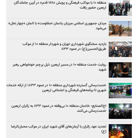
منطقه ۱۰ با مواکب فرهنگی و پویش «۱۶۸ قدم» در آیین جاماندگان
اربعین حضور یافت
میدان جمهوری اسلامی میزبان یادمان «مقاومت» با المان «چهار نخل»
می‌شود
بازدید سخنگوی شهرداری تهران و شهردار منطقه ۱۰ از موکب
طریق‌الحسین(ع) در عمود ۸۳۳
روایت خدمت منطقه ۱۰ در مسیر اربعین ذیل پرچم خونخواهی رهبر
شهید
خدمت‌رسانی گسترده شهرداری منطقه ۱۰ در عمود ۸۳۳؛ از ارائه خدمات
شهری تا برنامه‌های فرهنگی و اجتماعی اربعین
اخ‌الصنایع: خادمان منطقه ۱۰ بی‌وقفه در عمود ۸۳۳ به زائران اربعین
خدمت‌رسانی می‌کنند
تجدید عهد زائران با آرمان‌های آقای شهید ایران در موکب محبان‌الرضا
(ع)