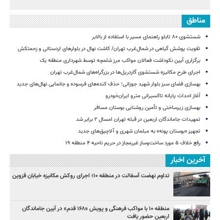
مناطق
شستشوی ۸۰ تابلو راهنمای مسیر با استفاده از بالابر
تقویت پوشش گیاهی در شمال‌غرب تهران/ کاشت نهال در بلوارهای اردستانی و زحمتکش
برگزاری آیین نکوداشت فعالان مواکب مرز شلمچه توسط شهرداری منطقه یک
اجرای طرح مکانیزه شستشوی گاردریل‌ها در بزرگراه‌های شمال‌غرب تهران
بهسازی فضای سبز بلوار شهید جوزانی؛ حذف کنده‌های فرسوده و جانمایی نهال‌های جدید
آغاز احداث پایانه تاکسیرانی مترو ایران‌خودرو
بهسازی زیرساختی و تأمین روشنایی بوستان مسافر
تمهیدات جاماندگان اربعین در قبله تهران امسال ۲ برابر شد
تجهیز «بوستان پونه» به مبلمان شهری و آلاچیق‌های جدید
رفع خلاف ۵ مورد ساخت‌وساز غیرمجاز در حریم ناحیه ۴ منطقه ۱۹
آخرین اخبار
تداوم نهضت آسفالت در منطقه ۱۰؛ اجرای روکش مکانیزه خیابان قزوین
منطقه ۱۰ با مواکب فرهنگی و پویش «۱۶۸ قدم» در آیین جاماندگان
اربعین حضور یافت