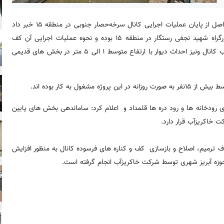
به نقل از روابط عمومی شرکت خاکریزآب، حمید نجاری اصل از پایان عملیات اجرایی کانال سرخه‌حصار جنوبی در منطقه ۱۵ خبر داد
و گفت: این پروژه به طول کلی ۱۵۷۰ متر حدفاصل خیابان بوعلی تا بزرگراه شهید نجفی رستگار در منطقه ۱۵ بوده و نحوه عملیات اجرایی آن کف
سازی و اجرای دیوار های بتنی مسلح با ارتفاع متوسط ۱ متر در ضلع غرب کانال ونیز احداث دیوار با ارتفاع متوسط ۱ الی ۵ متر در بخش های قدیمی
ای رودخانه ها و رود دره ها قلمداد و اعلام کرد: ساماندهی بخش های پایین
است پروژه ساماندهی کانال سرخه حصار در منطقه ۱۵ با هدف ترمیم، اصلاح و بازسازی کف و کناره های فرسوده کانال به منظور افزایش
وزه آبریز شهری توسط شرکت خاکریزآب انجام گرفته است.