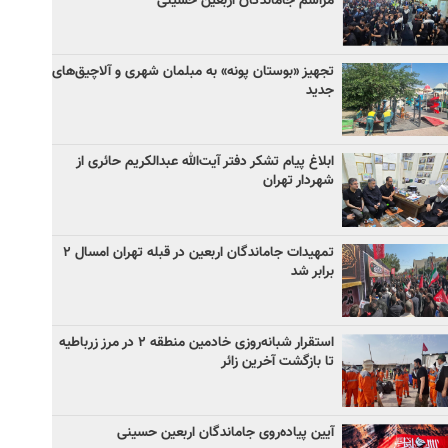
مراسم جاماندگان اربعین حسینی
تجهیز «بوستان پونه» به مبلمان شهری و آلاچیق‌های
جدید
ابلاغ پیام تشکر دفتر آیت‌الله عبدالکریم حائری از
شهردار تهران
تمهیدات جاماندگان اربعین در قبله تهران امسال ۲
برابر شد
استقرار شبانه‌روزی خادمین منطقه ۲ در مرز زرباطیه
تا بازگشت آخرین زائر
آیین پیاده‌روی جاماندگان اربعین حسینی