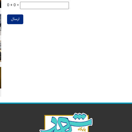
0 + 0 =
ارسال