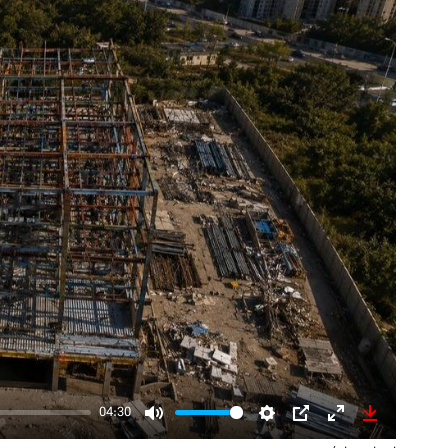
04:30
Mute
Settings
PIP
Enter
Download