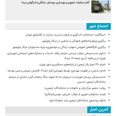
آغاز عملیات تجهیز و بهسازی بوستان جنگلی«خرگوش‌دره»
اجتماع شهر
خبرنگاران؛ دیده‌بانان تاب‌آوری و بازوان مدیریت بحران در کلان‌شهر تهران
برگزاری ویژه‌برنامه‌های فرهنگی و مذهبی در مراکز یاورشهر
برگزاری کارگاه‌های آموزشی «مهارت زندگی و خودباوری» ویژه مددجویان مراکز یاورشهر
تداوم خدمت‌رسانی موکب مردمی سازمان رفاه، خدمات و مشارکت‌های اجتماعی شهرداری
تهران در زرباطیه تا روز جمعه ۱۶ مرداد
اعزام ۱۳۰ هزار زائر اربعین از پایانه‌های مسافربری شهر تهران
کدام مدارس در اولویت بهسازی توسط شهرداری قرار دارند؟/ افزایش دوبرابر و نیمی بودجه
خدمت‌رسانی پرسنل شهربان و حریم‌بان به یاد شهید جنگ رمضان آرش احمدی در مراسم
جاماندگان اربعین حسینی
روایت حضور مرکز زنان و خانواده در «جاماندگان اربعین»
بازدید مسئولان شهری از موکب علی‌ابن موسی‌الرضا(ع)
شکوه پیاده‌روی جاماندگان اربعین باید جاودانه شود
آخرین اخبار