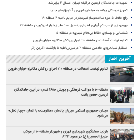
تمهیدات جاماندگان اربعین در قبله تهران امسال ۲ برابر شد
تجهیز «بوستان پونه» به مبلمان شهری و آلاچیق‌های جدید
رفع خلاف ۵ مورد ساخت‌وساز غیرمجاز در حریم ناحیه ۴ منطقه ۱۹
بهره‌برداری از سیستم آبیاری قطره‌ای به طول ۹۰۰ متر از بلوار امیرکبیر در منطقه ۲۲
شناسایی و بهسازی «نقاط بی‌دفاع شهری» در منطقه ۵
تداوم نهضت آسفالت در منطقه ۱۰؛ اجرای روکش مکانیزه خیابان قزوین
استقرار شبانه‌روزی خادمین منطقه ۲ در مرز زرباطیه تا بازگشت آخرین زائر
آخرین اخبار
تداوم نهضت آسفالت در منطقه ۱۰؛ اجرای روکش مکانیزه خیابان قزوین
منطقه ۱۰ با مواکب فرهنگی و پویش «۱۶۸ قدم» در آیین جاماندگان
اربعین حضور یافت
میدان جمهوری اسلامی میزبان یادمان «مقاومت» با المان «چهار نخل»
می‌شود
بازدید سخنگوی شهرداری تهران و شهردار منطقه ۱۰ از موکب
طریق‌الحسین(ع) در عمود ۸۳۳