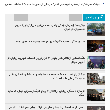
موشک عمل نکرده در بزرگراه شهید زین‌الدین/ جزئیاتی از ماموریت ویژه ۴۲۰ ساعته + عکس
آخرین اخبار
وقتی عشق فرمان زندگی را در دست می‌گیرد/ روایتی از یک زوج
تاکسیران در تهران
سندی دیگر از جنایات آمریکا/ روزی که اتوبان هم در امان نماند
ناگفته‌هایی از تلاش‌های پنهان ۳ هزار نیروی انضباط شهری/ روایتی از
آخرین دیدار
جزئیاتی از آسیب موشک به مجتمع ۵۰ واحدی در خیابان قفیلی/ وقتی
همبستگی ملی مانع اختلال شد
از سازه تا سنگر/ روایتی از افتتاح ۷ پروژه اثرگذار عمرانی تهران در سایه
جنگ
روایتی از خداحافظی با «مادر وطن»/از قرائت پیام‌ رهبر انقلاب تا بیعتی