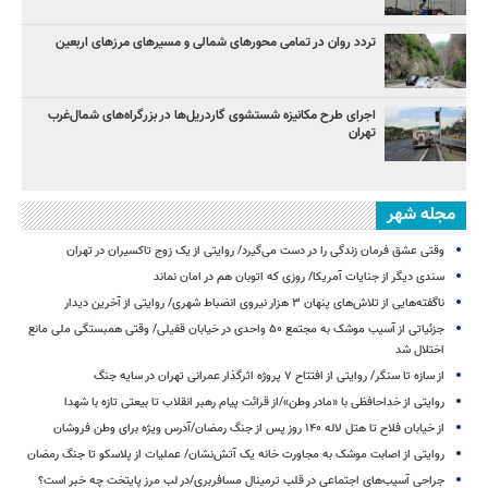
تردد روان در تمامی محورهای شمالی و مسیرهای مرزهای اربعین
اجرای طرح مکانیزه شستشوی گاردریل‌ها در بزرگراه‌های شمال‌غرب
تهران
مجله شهر
وقتی عشق فرمان زندگی را در دست می‌گیرد/ روایتی از یک زوج تاکسیران در تهران
سندی دیگر از جنایات آمریکا/ روزی که اتوبان هم در امان نماند
ناگفته‌هایی از تلاش‌های پنهان ۳ هزار نیروی انضباط شهری/ روایتی از آخرین دیدار
جزئیاتی از آسیب موشک به مجتمع ۵۰ واحدی در خیابان قفیلی/ وقتی همبستگی ملی مانع
اختلال شد
از سازه تا سنگر/ روایتی از افتتاح ۷ پروژه اثرگذار عمرانی تهران در سایه جنگ
روایتی از خداحافظی با «مادر وطن»/از قرائت پیام‌ رهبر انقلاب تا بیعتی تازه با شهدا
از خیابان فلاح تا هتل لاله ۱۴۰ روز پس از جنگ رمضان/آدرس ویژه برای وطن فروشان
روایتی از اصابت موشک به مجاورت خانه یک آتش‌نشان/ عملیات از پلاسکو تا جنگ رمضان
جراحی آسیب‌های اجتماعی در قلب ترمینال مسافربری/در لب مرز پایتخت چه خبر است؟