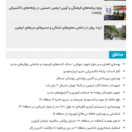
ویژه برنامه‌های فرهنگی و آیینی اربعین حسینی در پایانه‌های تاکسیرانی
پایتخت
تردد روان در تمامی محورهای شمالی و مسیرهای مرزهای اربعین
مناطق
بهسازی فضای سبز بلوار شهید جوزانی؛ حذف کنده‌های فرسوده و جانمایی نهال‌های جدید
آغاز احداث پایانه تاکسیرانی مترو ایران‌خودرو
بهسازی زیرساختی و تأمین روشنایی بوستان مسافر
تمهیدات جاماندگان اربعین در قبله تهران امسال ۲ برابر شد
تجهیز «بوستان پونه» به مبلمان شهری و آلاچیق‌های جدید
رفع خلاف ۵ مورد ساخت‌وساز غیرمجاز در حریم ناحیه ۴ منطقه ۱۹
بهره‌برداری از سیستم آبیاری قطره‌ای به طول ۹۰۰ متر از بلوار امیرکبیر در منطقه ۲۲
شناسایی و بهسازی «نقاط بی‌دفاع شهری» در منطقه ۵
تداوم نهضت آسفالت در منطقه ۱۰؛ اجرای روکش مکانیزه خیابان قزوین
استقرار شبانه‌روزی خادمین منطقه ۲ در مرز زرباطیه تا بازگشت آخرین زائر