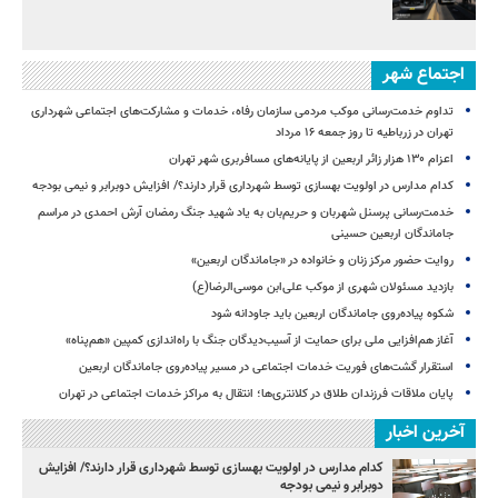
اجتماع شهر
تداوم خدمت‌رسانی موکب مردمی سازمان رفاه، خدمات و مشارکت‌های اجتماعی شهرداری
تهران در زرباطیه تا روز جمعه ۱۶ مرداد
اعزام ۱۳۰ هزار زائر اربعین از پایانه‌های مسافربری شهر تهران
کدام مدارس در اولویت بهسازی توسط شهرداری قرار دارند؟/ افزایش دوبرابر و نیمی بودجه
خدمت‌رسانی پرسنل شهربان و حریم‌بان به یاد شهید جنگ رمضان آرش احمدی در مراسم
جاماندگان اربعین حسینی
روایت حضور مرکز زنان و خانواده در «جاماندگان اربعین»
بازدید مسئولان شهری از موکب علی‌ابن موسی‌الرضا(ع)
شکوه پیاده‌روی جاماندگان اربعین باید جاودانه شود
آغاز هم‌افزایی ملی برای حمایت از آسیب‌دیدگان جنگ با راه‌اندازی کمپین «هم‌پناه»
استقرار گشت‌های فوریت خدمات اجتماعی در مسیر پیاده‌روی جاماندگان اربعین
پایان ملاقات فرزندان طلاق در کلانتری‌ها؛ انتقال به مراکز خدمات اجتماعی در تهران
آخرین اخبار
کدام مدارس در اولویت بهسازی توسط شهرداری قرار دارند؟/ افزایش
دوبرابر و نیمی بودجه