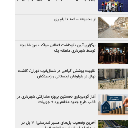
از مجموعه ساصد تا بام ری
برگزاری آیین نکوداشت فعالان مواکب مرز شلمچه
توسط شهرداری منطقه یک
تقویت پوشش گیاهی در شمال‌غرب تهران/ کاشت
نهال در بلوارهای اردستانی و زحمتکش
آغاز گودبرداری نخستین پروژه مشارکتی شهرداری در
قالب طرح جدید «خانه‌ریز» + جزییات
آخرین وضعیت پل‌های مسیر تندرستی؛ ۳ پل در