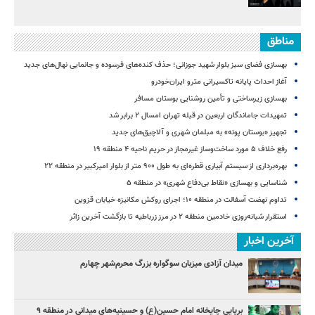
مناطق
بهسازی فضای سبز بلوار شهید جوزانی؛ حذف کنده‌های فرسوده و جانمایی نهال‌های جدید
آغاز احداث پایانه تاکسیرانی مترو ایران‌خودرو
بهسازی زیرساختی و تأمین روشنایی بوستان مسافر
تمهیدات جاماندگان اربعین در قبله تهران امسال ۲ برابر شد
تجهیز «بوستان پونه» به مبلمان شهری و آلاچیق‌های جدید
رفع خلاف ۵ مورد ساخت‌وساز غیرمجاز در حریم ناحیه ۴ منطقه ۱۹
بهره‌برداری از سیستم آبیاری قطره‌ای به طول ۹۰۰ متر از بلوار امیرکبیر در منطقه ۲۲
شناسایی و بهسازی «نقاط بی‌دفاع شهری» در منطقه ۵
تداوم نهضت آسفالت در منطقه ۱۰؛ اجرای روکش مکانیزه خیابان قزوین
استقرار شبانه‌روزی خادمین منطقه ۲ در مرز زرباطیه تا بازگشت آخرین زائر
آخرین اخبار
میدان آزادی میزبان سوگواره بزرگ محرم‌شهر چهارم
برپایی چایخانه امام حسین(ع) و حسینیه‌های میدانی در منطقه ۹