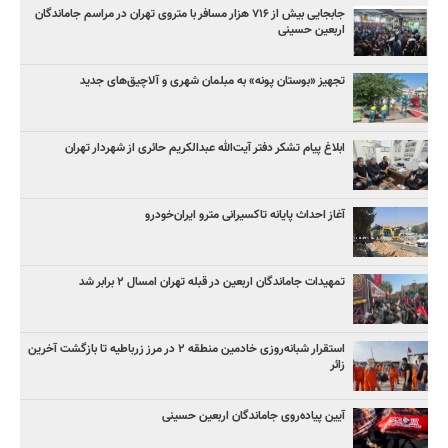
جابجایی بیش از ۷۱۶ هزار مسافر با متروی تهران در مراسم جاماندگان
اربعین حسینی
تجهیز «بوستان پونه» به مبلمان شهری و آلاچیق‌های جدید
ابلاغ پیام تشکر دفتر آیت‌الله عبدالکریم حائری از شهردار تهران
آغاز احداث پایانه تاکسیرانی مترو ایران‌خودرو
تمهیدات جاماندگان اربعین در قبله تهران امسال ۲ برابر شد
استقرار شبانه‌روزی خادمین منطقه ۲ در مرز زرباطیه تا بازگشت آخرین
زائر
آیین پیاده‌روی جاماندگان اربعین حسینی