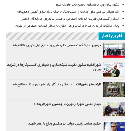
شکوه پیاده‌روی جاماندگان اربعین باید جاودانه شود
آغاز هم‌افزایی ملی برای حمایت از آسیب‌دیدگان جنگ با راه‌اندازی کمپین «هم‌پناه»
استقرار گشت‌های فوریت خدمات اجتماعی در مسیر پیاده‌روی جاماندگان اربعین
پایان ملاقات فرزندان طلاق در کلانتری‌ها؛ انتقال به مراکز خدمات اجتماعی در تهران
آخرین اخبار
دومین نمایشگاه تخصصی دام، طیور و صنایع لبنی تهران افتتاح شد
شهرآفتاب؛ سکوی تقویت شبکه‌سازی و تاب‌آوری کسب‌وکارها در شرایط
بحران
نارنجستان شهرآفتاب؛ یادمانی ماندگار برای شهدای میناب افتتاح شد
دیدار معاون شهردار تهران با جانشین شهردار بغداد
حضور هشت رئیس دولت در مراسم وداع با رهبر شهید