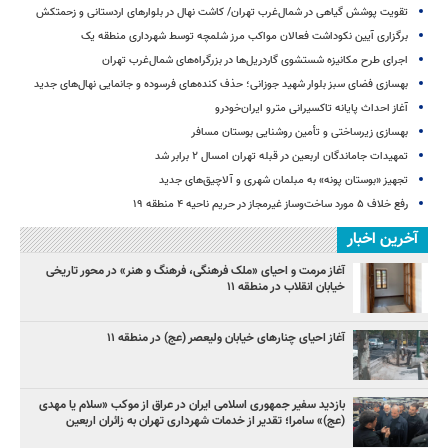
تقویت پوشش گیاهی در شمال‌غرب تهران/ کاشت نهال در بلوارهای اردستانی و زحمتکش
برگزاری آیین نکوداشت فعالان مواکب مرز شلمچه توسط شهرداری منطقه یک
اجرای طرح مکانیزه شستشوی گاردریل‌ها در بزرگراه‌های شمال‌غرب تهران
بهسازی فضای سبز بلوار شهید جوزانی؛ حذف کنده‌های فرسوده و جانمایی نهال‌های جدید
آغاز احداث پایانه تاکسیرانی مترو ایران‌خودرو
بهسازی زیرساختی و تأمین روشنایی بوستان مسافر
تمهیدات جاماندگان اربعین در قبله تهران امسال ۲ برابر شد
تجهیز «بوستان پونه» به مبلمان شهری و آلاچیق‌های جدید
رفع خلاف ۵ مورد ساخت‌وساز غیرمجاز در حریم ناحیه ۴ منطقه ۱۹
آخرین اخبار
آغاز مرمت و احیای «ملک فرهنگی، فرهنگ و هنر» در محور تاریخی
خیابان انقلاب در منطقه ۱۱
آغاز احیای چنارهای خیابان ولیعصر (عج) در منطقه ۱۱
بازدید سفیر جمهوری اسلامی ایران در عراق از موکب «سلام یا مهدی
(عج)» سامرا؛ تقدیر از خدمات شهرداری تهران به زائران اربعین