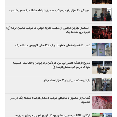
میزبانی ۳۰ هزار زائر در موکب «محبان‌الرضا» منطقه یک، مرز شلمچه
استقبال زائرین اربعین از مراسم تعزیه‌خوانی در موکب محبان‌الرضا (ع)
شهرداری منطقه یک
نصب نقشه راهنمای خطوط ‌در ایستگاه‌های اتوبوس منطقه یک
ترویج فرهنگ عاشورایی بین کودکان و نوجوانان با فعالیت حسینیه
کودک در موکب محبان‌الرضا(ع)
پایش سلامت بیش از ۲ هزار اصله چنار
فضاسازی معنوی و محیطی موکب «محبان‌الرضا» منطقه یک در مرز
شلمچه
ارتقای HSE در مدیریت شهری، تاب‌آوری شهر را در برابر بحران‌ها