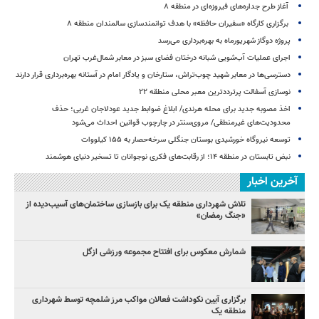
آغاز طرح جداره‌های فیروزه‌ای در منطقه ۸
برگزاری کارگاه «سفیران حافظه» با هدف توانمندسازی سالمندان منطقه ۸
پروژه دوگاز شهریورماه به بهره‌برداری می‌رسد
اجرای عملیات آب‌شویی شبانه درختان فضای سبز در معابر شمال‌غرب تهران
دسترسی‌ها در معابر شهید چوب‌تراش، ستارخان و یادگار امام در آستانه بهره‌برداری قرار دارند
نوسازی آسفالت پرترددترین معبر محلی منطقه ۲۲
اخذ مصوبه جدید برای محله هرندی/ ابلاغ ضوابط جدید عودلاجان غربی؛ حذف
محدودیت‌های غیرمنطقی/ مروی‌سنتر در چارچوب قوانین احداث می‌شود
توسعه نیروگاه خورشیدی بوستان جنگلی سرخه‌حصار به ۱۵۵ کیلووات
نبض تابستان در منطقه ۱۴؛ از رقابت‌های فکری نوجوانان تا تسخیر دنیای هوشمند
آخرین اخبار
تلاش شهرداری منطقه یک برای بازسازی ساختمان‌های آسیب‌دیده از
«جنگ رمضان»
شمارش معکوس برای افتتاح مجموعه ورزشی ازگل
برگزاری آیین نکوداشت فعالان مواکب مرز شلمچه توسط شهرداری
منطقه یک