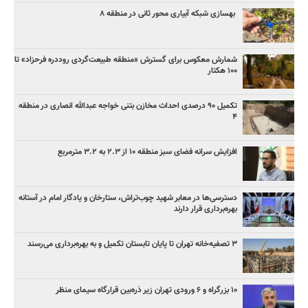
بهسازی شبکه آبیاری محور ثانی در منطقه ۸
شمارش معکوس برای گسترش «منطقه طبیعت‌گردی روددره فرحزاد» تا
۱۰۰ هکتار
تکمیل ۹۰ درصدی احداث مخازن بتنی خواجه عبدالله انصاری در منطقه
۴
افزایش سرانه فضای سبز منطقه ۱۰ از ۲.۳ به ۳.۲ مترمربع
دسترسی‌ها در معابر شهید چوب‌تراش، ستارخان و یادگار امام در آستانه
بهره‌برداری قرار دارند
۳ ﺗﺼﻔﻴﻪ‌ﺧﺎﻧﻪ‌ تهران تا پایان تابستان تکمیل و به بهره‌برداری می‌رسند
۱۰ بزرگراه و ۶ ورودی تهران زیر ذره‌بین قرارگاه سیمای منظر